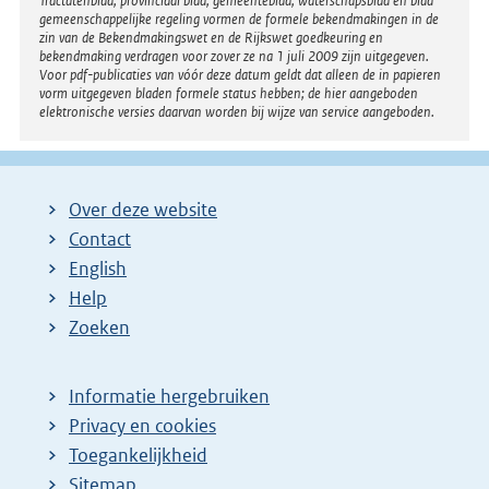
Tractatenblad, provinciaal blad, gemeenteblad, waterschapsblad en blad
gemeenschappelijke regeling vormen de formele bekendmakingen in de
zin van de Bekendmakingswet en de Rijkswet goedkeuring en
bekendmaking verdragen voor zover ze na 1 juli 2009 zijn uitgegeven.
Voor pdf-publicaties van vóór deze datum geldt dat alleen de in papieren
vorm uitgegeven bladen formele status hebben; de hier aangeboden
elektronische versies daarvan worden bij wijze van service aangeboden.
Over deze website
Contact
English
Help
Zoeken
Informatie hergebruiken
Privacy en cookies
Toegankelijkheid
Sitemap