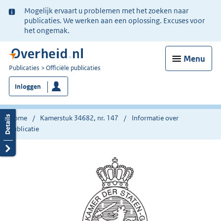
Ter
Mogelijk ervaart u problemen met het zoeken naar
informatie:
publicaties. We werken aan een oplossing. Excuses voor
het ongemak.
Menu
U
Publicaties
Officiële publicaties
bent
Inloggen
nu
hier:
Home
Kamerstuk 34682, nr. 147
Informatie over
publicatie