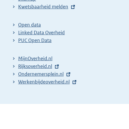
E
Kwetsbaarheid melden
x
t
Open data
e
Linked Data Overheid
r
PUC Open Data
n
e
MijnOverheid.nl
l
E
Rijksoverheid.nl
i
x
E
Ondernemersplein.nl
n
t
x
E
Werkenbijdeoverheid.nl
k
e
t
x
:
r
e
t
n
r
e
e
n
r
l
e
n
i
l
e