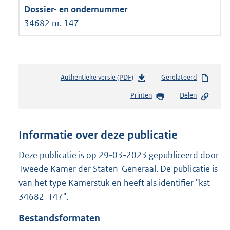
34682 nr. 147
Authentieke versie (PDF)
b
Gerelateerd
e
Printen
Delen
s
t
a
n
Informatie over deze publicatie
d
s
Deze publicatie is op 29-03-2023 gepubliceerd door
g
Tweede Kamer der Staten-Generaal. De publicatie is
r
van het type Kamerstuk en heeft als identifier "kst-
o
34682-147".
o
t
Bestandsformaten
t
e