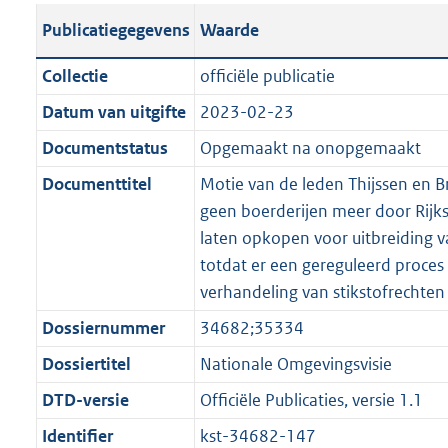
t
s
a
c
i
l
e
t
t
o
Publicatiegegevens
Waarde
a
t
t
a
c
i
:
e
t
t
n
a
i
t
a
c
3
:
e
t
Collectie
officiële publicatie
d
n
e
i
t
a
6
7
:
e
Datum van uitgifte
2023-02-23
s
d
i
e
i
t
K
K
2
:
g
s
Documentstatus
Opgemaakt na onopgemaakt
n
i
e
i
b
b
K
5
r
g
f
n
i
e
b
K
Documenttitel
Motie van de leden Thijssen en 
o
r
o
f
n
i
b
geen boerderijen meer door Rijk
o
o
r
o
f
n
laten opkopen voor uitbreiding 
t
o
m
r
o
f
totdat er een gereguleerd proces 
t
t
a
m
r
o
verhandeling van stikstofrechten
e
t
a
a
m
r
Dossiernummer
34682;35334
:
e
t
a
a
m
2
:
Dossiertitel
Nationale Omgevingsvisie
t
a
a
K
2
t
a
DTD-versie
Officiële Publicaties, versie 1.1
b
K
t
Identifier
kst-34682-147
b