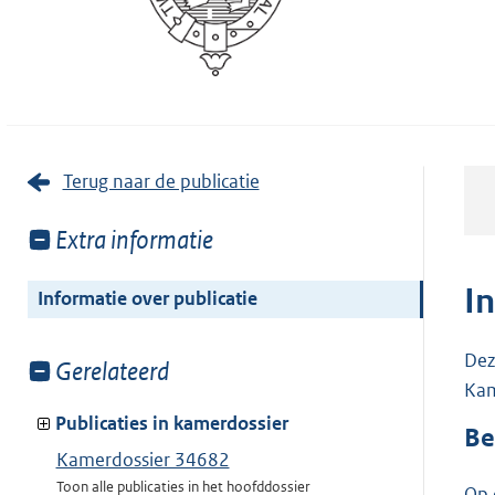
Terug naar de publicatie
Toon
Extra informatie
meer
van:
I
Informatie over publicatie
Dez
Toon
Gerelateerd
Kam
meer
van:
Publicaties in kamerdossier
Be
Kamerdossier 34682
Toon alle publicaties in het hoofddossier
Op 