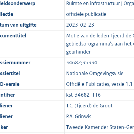
t
a
c
i
:
e
t
t
leidsonderwerp
Ruimte en infrastructuur | Orga
d
n
i
t
a
c
3
:
e
t
lectie
officiële publicatie
s
d
e
i
t
a
6
7
:
e
g
s
i
e
i
t
K
K
2
:
tum van uitgifte
2023-02-23
r
g
n
i
e
i
b
b
K
5
cumenttitel
Motie van de leden Tjeerd de G
o
r
f
n
i
e
b
K
gebiedsprogramma’s aan het ve
o
o
o
f
n
i
b
geurhinder
t
o
r
o
f
n
ssiernummer
34682;35334
t
t
m
r
o
f
e
t
a
m
r
o
siertitel
Nationale Omgevingsvisie
:
e
a
a
m
r
D-versie
Officiële Publicaties, versie 1.1
2
:
t
a
a
m
ntifier
kst-34682-116
K
2
t
a
a
b
K
t
a
diener
T.C. (Tjeerd) de Groot
b
t
diener
P.A. Grinwis
ker
Tweede Kamer der Staten-Gen