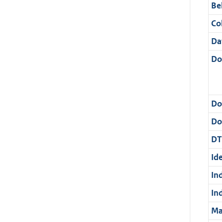
Be
Col
Da
Do
Do
Dos
DT
Ide
In
In
Ma