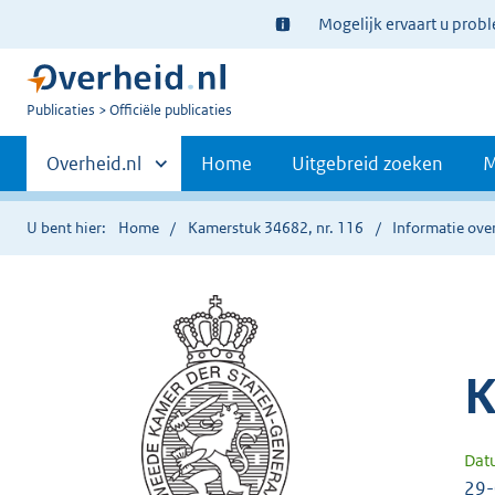
Ter
Mogelijk ervaart u prob
informatie:
U
Publicaties
Officiële publicaties
bent
Primaire
nu
Andere
Overheid.nl
Home
Uitgebreid zoeken
M
hier:
sites
navigatie
binnen
U bent hier:
Home
Kamerstuk 34682, nr. 116
Informatie over
K
Dat
29-