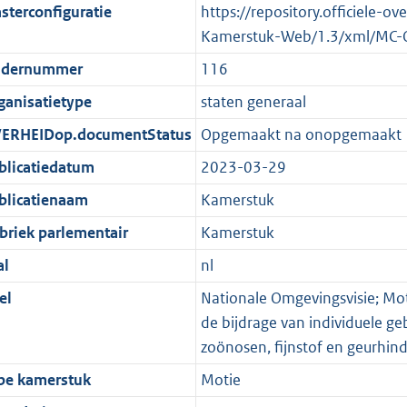
sterconfiguratie
https://repository.officiele-o
Kamerstuk-Web/1.3/xml/MC-
dernummer
116
ganisatietype
staten generaal
ERHEIDop.documentStatus
Opgemaakt na onopgemaakt
blicatiedatum
2023-03-29
blicatienaam
Kamerstuk
briek parlementair
Kamerstuk
al
nl
el
Nationale Omgevingsvisie; Mot
de bijdrage van individuele g
zoönosen, fijnstof en geurhin
pe kamerstuk
Motie