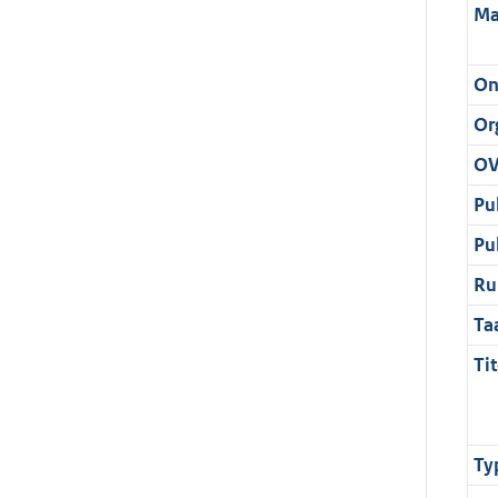
Ma
On
Or
OV
Pu
Pu
Ru
Ta
Tit
Ty