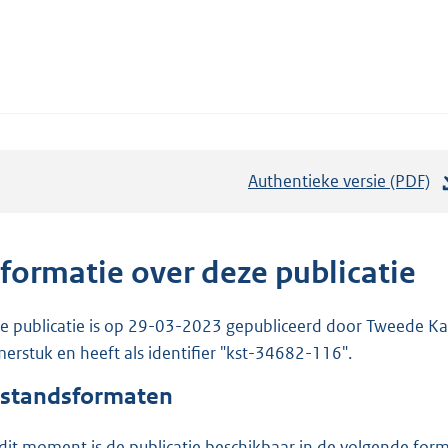
Authentieke versie (PDF)
b
e
s
t
nformatie over deze publicatie
a
n
e publicatie is op 29-03-2023 gepubliceerd door Tweede Kam
d
erstuk en heeft als identifier "kst-34682-116".
s
standsformaten
g
r
dit moment is de publicatie beschikbaar in de volgende for