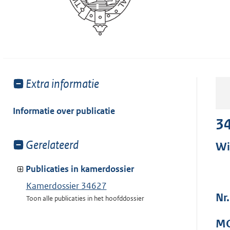
Toon
Extra informatie
meer
van:
Informatie over publicatie
3
Toon
Gerelateerd
Wi
meer
van:
Publicaties in kamerdossier
Kamerdossier 34627
Nr.
Toon alle publicaties in het hoofddossier
MO