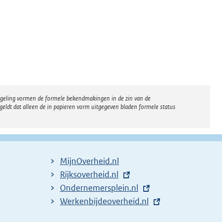
regeling vormen de formele bekendmakingen in de zin van de
eldt dat alleen de in papieren vorm uitgegeven bladen formele status
MijnOverheid.nl
E
Rijksoverheid.nl
x
E
Ondernemersplein.nl
t
x
E
Werkenbijdeoverheid.nl
e
t
x