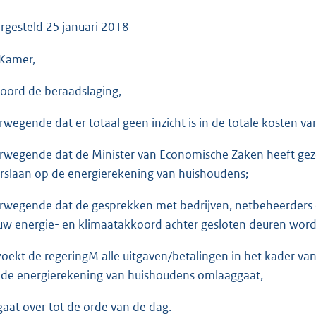
o
o
rgesteld
25 januari 2018
t
Kamer,
t
e
oord de beraadslaging,
:
3
rwegende dat er totaal geen inzicht is in de totale kosten van
6
K
rwegende dat de Minister van Economische Zaken heeft geze
b
rslaan op de energierekening van huishoudens;
rwegende dat de gesprekken met bedrijven, netbeheerders
uw energie- en klimaatakkoord achter gesloten deuren wor
zoekt de regeringM alle uitgaven/betalingen in het kader van
 de energierekening van huishoudens omlaaggaat,
gaat over tot de orde van de dag.