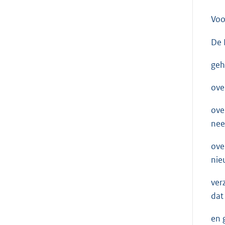
Voo
De 
geh
ove
ove
nee
ove
nie
ver
dat
en 