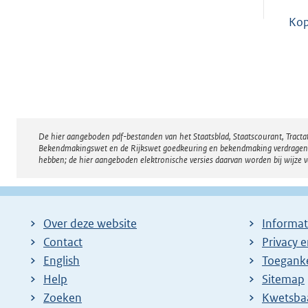
Ko
De hier aangeboden pdf-bestanden van het Staatsblad, Staatscourant, Tract
Disclaimer
Bekendmakingswet en de Rijkswet goedkeuring en bekendmaking verdragen voor
hebben; de hier aangeboden elektronische versies daarvan worden bij wijze 
Over deze website
Informat
Contact
Privacy 
English
Toeganke
Help
Sitemap
Zoeken
E
Kwetsba