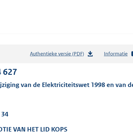
Authentieke versie (PDF)
b
Informatie
e
s
4 627
t
jziging van de Elektriciteitswet 1998 en van 
a
n
d
s
 34
g
r
TIE VAN HET LID KOPS