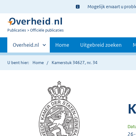
Ter
Mogelijk ervaart u prob
informatie:
U
Publicaties
Officiële publicaties
bent
Primaire
nu
Andere
Overheid.nl
Home
Uitgebreid zoeken
M
hier:
sites
navigatie
binnen
U bent hier:
Home
Kamerstuk 34627, nr. 34
K
Dat
26-