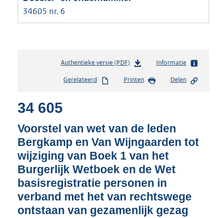
34605 nr. 6
Authentieke versie (PDF)
b
Informatie
e
Gerelateerd
Printen
Delen
s
t
34 605
a
n
d
Voorstel van wet van de leden
s
Bergkamp en Van Wijngaarden tot
g
wijziging van Boek 1 van het
r
o
Burgerlijk Wetboek en de Wet
o
basisregistratie personen in
t
verband met het van rechtswege
t
e
ontstaan van gezamenlijk gezag
: