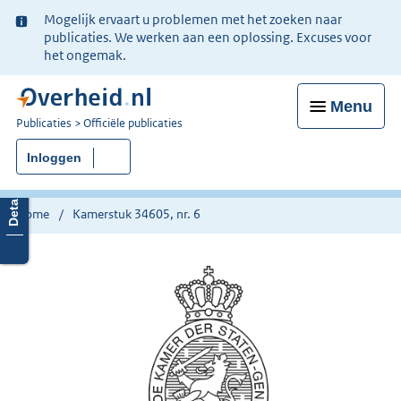
Ter
Mogelijk ervaart u problemen met het zoeken naar
informatie:
publicaties. We werken aan een oplossing. Excuses voor
het ongemak.
Menu
U
Publicaties
Officiële publicaties
bent
Inloggen
nu
hier:
Home
Kamerstuk 34605, nr. 6