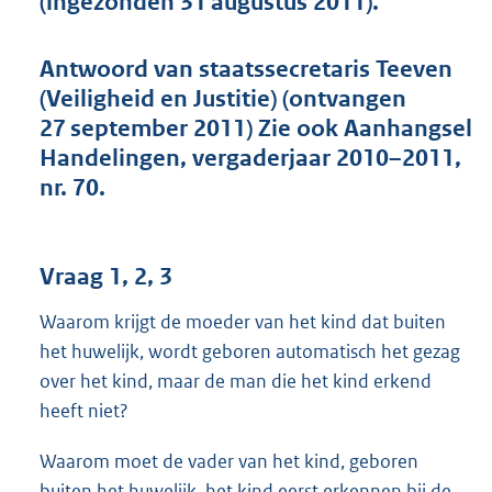
(ingezonden 31 augustus 2011).
t
t
e
Antwoord van staatssecretaris Teeven
:
(Veiligheid en Justitie) (ontvangen
4
2
27 september 2011) Zie ook Aanhangsel
K
Handelingen, vergaderjaar 2010–2011,
b
nr. 70.
Vraag 1, 2, 3
Waarom krijgt de moeder van het kind dat buiten
het huwelijk, wordt geboren automatisch het gezag
over het kind, maar de man die het kind erkend
heeft niet?
Waarom moet de vader van het kind, geboren
buiten het huwelijk, het kind eerst erkennen bij de