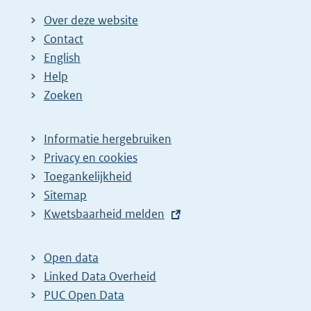
Over deze website
Contact
English
Help
Zoeken
Informatie hergebruiken
Privacy en cookies
Toegankelijkheid
Sitemap
E
Kwetsbaarheid melden
x
t
Open data
e
Linked Data Overheid
r
PUC Open Data
n