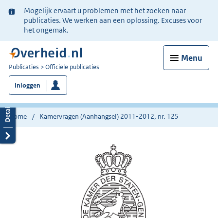
Ter
Mogelijk ervaart u problemen met het zoeken naar
informatie:
publicaties. We werken aan een oplossing. Excuses voor
het ongemak.
Menu
U
Publicaties
Officiële publicaties
bent
Inloggen
nu
hier:
Home
Kamervragen (Aanhangsel) 2011-2012, nr. 125