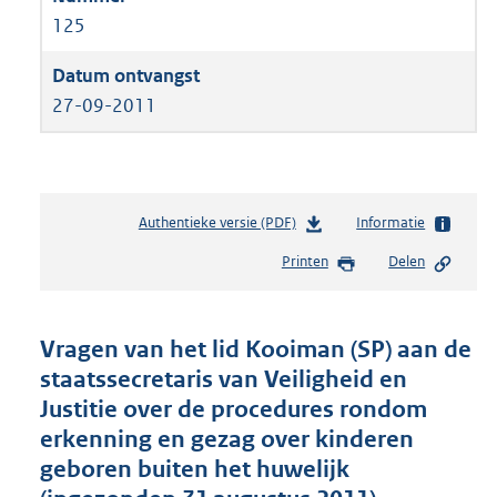
125
27-09-2011
Authentieke versie (PDF)
b
Informatie
e
Printen
Delen
s
t
a
n
Vragen van het lid Kooiman (SP) aan de
d
staatssecretaris van Veiligheid en
s
Justitie over de procedures rondom
g
r
erkenning en gezag over kinderen
o
geboren buiten het huwelijk
o