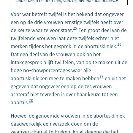
ander beeld te laten zien, van: hè, het kan ook anders.»
Voor wat betreft twijfel is het bekend dat ongeveer
een op de drie vrouwen ernstige twijfels heeft over
25
de keuze waar ze voor staat.
Een groot deel van de
twijfelende vrouwen laat deze twijfels echter niet
26
merken tijdens het gesprek in de abortuskliniek.
Dat een deel van de vrouwen ook na het
intakegesprek blijft twijfelen, valt op te maken uit de
hoge no-showpercentages waar alle
27
abortusklinieken mee te maken hebben
en uit het
gegeven dat ongeveer een op de zes vrouwen
achteraf niet tevreden is over haar keuze tot een
28
abortus.
Hoewel de genoemde vrouwen in de abortuskliniek
daadwerkelijk een verzoek doen om de
zwangerschap af te breken, krijgt degene die het