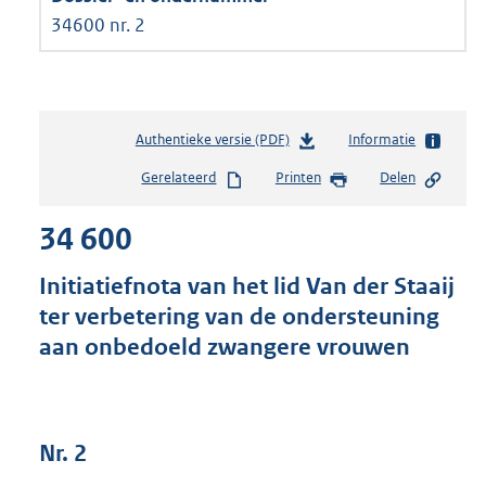
34600 nr. 2
Authentieke versie (PDF)
b
Informatie
e
Gerelateerd
Printen
Delen
s
t
34 600
a
n
d
Initiatiefnota van het lid Van der Staaij
s
ter verbetering van de ondersteuning
g
aan onbedoeld zwangere vrouwen
r
o
o
t
t
Nr. 2
e
: