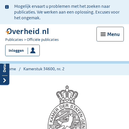
Ter
Mogelijk ervaart u problemen met het zoeken naar
informatie:
publicaties. We werken aan een oplossing. Excuses voor
het ongemak.
Menu
U
Publicaties
Officiële publicaties
bent
Inloggen
nu
hier:
Home
Kamerstuk 34600, nr. 2