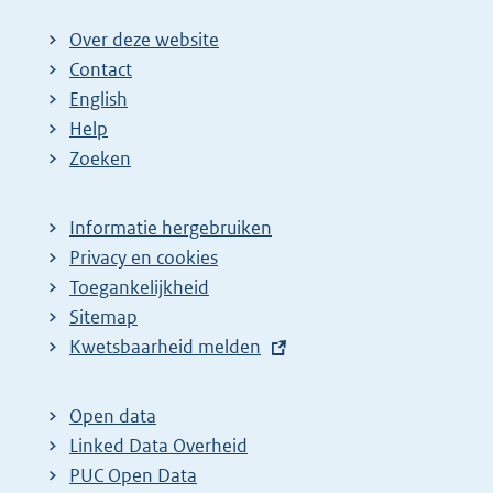
Over deze website
Contact
English
Help
Zoeken
Informatie hergebruiken
Privacy en cookies
Toegankelijkheid
Sitemap
E
Kwetsbaarheid melden
x
t
Open data
e
Linked Data Overheid
r
PUC Open Data