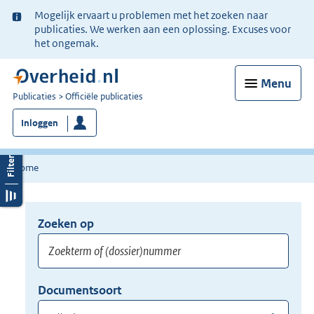
Ter
Mogelijk ervaart u problemen met het zoeken naar
informatie:
publicaties. We werken aan een oplossing. Excuses voor
het ongemak.
Menu
U
Publicaties
Officiële publicaties
bent
Inloggen
nu
hier:
Home
Zoeken op
Opnieuw
zoeken:
Zoekterm
Vul
Documentsoort
of
hier
Gebruik