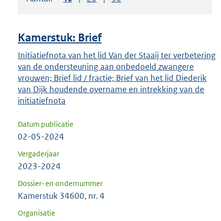
om
ENTER
om
Kamerstuk: Brief
uw
keuze
Initiatiefnota van het lid Van der Staaij ter verbetering
van de ondersteuning aan onbedoeld zwangere
te
vrouwen; Brief lid / fractie; Brief van het lid Diederik
bevestigen.
van Dijk houdende overname en intrekking van de
initiatiefnota
Datum publicatie
02-05-2024
Vergaderjaar
2023-2024
Dossier- en ondernummer
Kamerstuk 34600, nr. 4
Organisatie