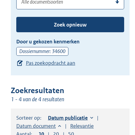
(dossier)nummer
uw
de
zoekterm
TAB
of
toets,
Zoek opnieuw
(dossier)nummer
of
in
de
Door u gekozen kenmerken
pijl
Dossiernummer: 34600
beneden
Pas zoekopdracht aan
toets
om
toegang
te
Zoekresultaten
krijgen
1 - 4 van de 4 resultaten
tot
de
Sorteer op:
Sorteer op:
Datum publicatie
suggesties.
Sorteer op:
Datum document
Sorteer op:
Relevantie
Druk
Aantal:
Toon
10
resultaten per pagina
Toon
20
resultaten per pagina
Toon
50
resultaten per pagina