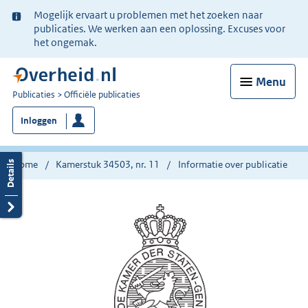
Ter
Mogelijk ervaart u problemen met het zoeken naar
informatie:
publicaties. We werken aan een oplossing. Excuses voor
het ongemak.
Menu
U
Publicaties
Officiële publicaties
bent
Inloggen
nu
hier:
Home
Kamerstuk 34503, nr. 11
Informatie over publicatie