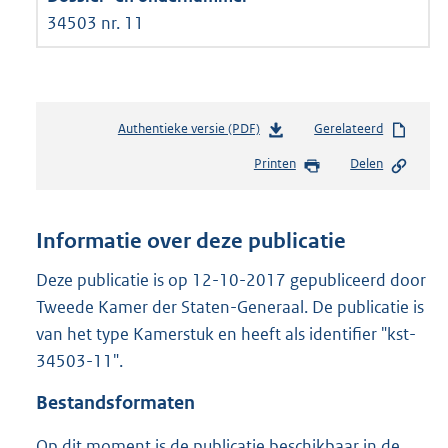
34503 nr. 11
Authentieke versie (PDF)
b
Gerelateerd
e
Printen
Delen
s
t
a
n
Informatie over deze publicatie
d
s
Deze publicatie is op 12-10-2017 gepubliceerd door
g
Tweede Kamer der Staten-Generaal. De publicatie is
r
van het type Kamerstuk en heeft als identifier "kst-
o
34503-11".
o
t
Bestandsformaten
t
e
Op dit moment is de publicatie beschikbaar in de
: