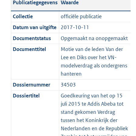
Publicatiegegevens
Waarde
a
t
t
a
c
i
:
e
t
t
n
a
i
t
a
c
3
:
e
t
Collectie
officiële publicatie
d
n
e
i
t
a
5
7
:
e
Datum van uitgifte
2017-10-11
s
d
i
e
i
t
K
K
2
:
g
s
Documentstatus
Opgemaakt na onopgemaakt
n
i
e
i
b
b
K
2
r
g
f
n
i
e
b
K
Documenttitel
Motie van de leden Van der
o
r
o
f
n
i
b
Lee en Diks over het VN-
o
o
r
o
f
n
modelverdrag als ondergrens
t
o
m
r
o
f
hanteren
t
t
a
m
r
o
Dossiernummer
34503
e
t
a
a
m
r
:
e
Dossiertitel
Goedkeuring van het op 15
t
a
a
m
2
:
juli 2015 te Addis Abeba tot
t
a
a
K
2
stand gekomen Verdrag
t
a
b
K
tussen het Koninkrijk der
t
b
Nederlanden en de Republiek