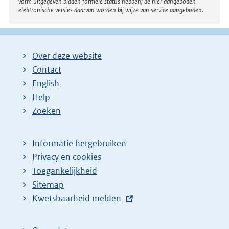
vorm uitgegeven bladen formele status hebben; de hier aangeboden
elektronische versies daarvan worden bij wijze van service aangeboden.
Over deze website
Contact
English
Help
Zoeken
Informatie hergebruiken
Privacy en cookies
Toegankelijkheid
Sitemap
E
Kwetsbaarheid melden
x
t