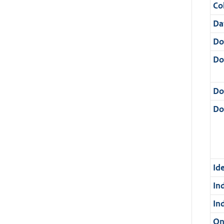
Col
Da
Do
Do
Do
Dos
Ide
In
In
On