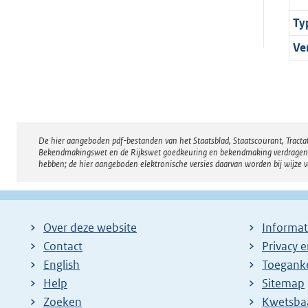
Ty
Ve
De hier aangeboden pdf-bestanden van het Staatsblad, Staatscourant, Tract
Disclaimer
Bekendmakingswet en de Rijkswet goedkeuring en bekendmaking verdragen voor
hebben; de hier aangeboden elektronische versies daarvan worden bij wijze 
Over deze website
Informat
Contact
Privacy 
English
Toeganke
Help
Sitemap
Zoeken
E
Kwetsba