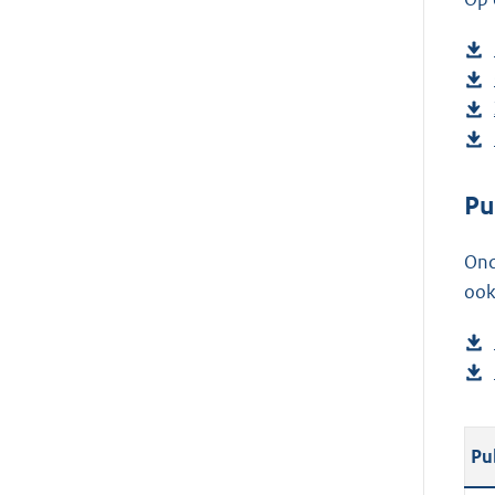
Pu
Ond
ook
Pu