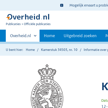
Ter
Mogelijk ervaart u prob
informatie:
U
Publicaties
Officiële publicaties
bent
Primaire
nu
Andere
Overheid.nl
Home
Uitgebreid zoeken
M
hier:
sites
navigatie
binnen
U bent hier:
Home
Kamerstuk 34503, nr. 10
Informatie over 
K
Dat
12-