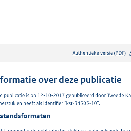
Authentieke versie (PDF)
b
e
s
t
nformatie over deze publicatie
a
n
e publicatie is op 12-10-2017 gepubliceerd door Tweede Kam
d
erstuk en heeft als identifier "kst-34503-10".
s
standsformaten
g
r
dit moment is de publicatie beschikbaar in de volgende for