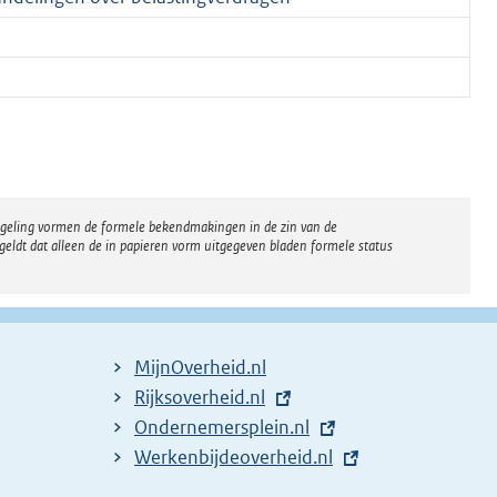
regeling vormen de formele bekendmakingen in de zin van de
eldt dat alleen de in papieren vorm uitgegeven bladen formele status
MijnOverheid.nl
E
Rijksoverheid.nl
x
E
Ondernemersplein.nl
t
x
E
Werkenbijdeoverheid.nl
e
t
x