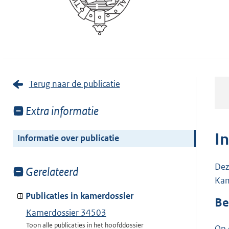
Terug naar de publicatie
Toon
Extra informatie
meer
van:
I
Informatie over publicatie
Dez
Toon
Gerelateerd
Kam
meer
van:
Publicaties in kamerdossier
Be
Kamerdossier 34503
Toon alle publicaties in het hoofddossier
Op 