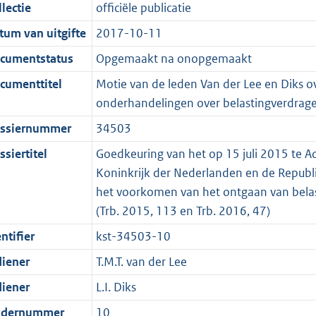
t
a
c
i
:
e
t
t
lectie
officiële publicatie
d
n
i
t
a
c
3
:
e
t
tum van uitgifte
2017-10-11
s
d
e
i
t
a
6
7
:
e
g
s
i
e
i
t
K
K
3
:
cumentstatus
Opgemaakt na onopgemaakt
r
g
n
i
e
i
b
b
K
2
cumenttitel
Motie van de leden Van der Lee en Diks o
o
r
f
n
i
e
b
K
onderhandelingen over belastingverdrag
o
o
o
f
n
i
b
ssiernummer
34503
t
o
r
o
f
n
t
t
m
r
o
f
siertitel
Goedkeuring van het op 15 juli 2015 te A
e
t
a
m
r
o
Koninkrijk der Nederlanden en de Republi
:
e
a
a
m
r
het voorkomen van het ontgaan van belas
2
:
t
a
a
m
(Trb. 2015, 113 en Trb. 2016, 47)
K
3
t
a
a
ntifier
kst-34503-10
b
K
t
a
diener
T.M.T. van der Lee
b
t
diener
L.I. Diks
dernummer
10