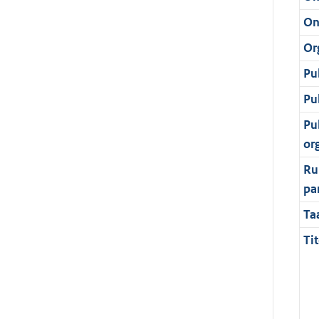
On
Or
Pu
Pu
Pu
or
Ru
pa
Ta
Tit