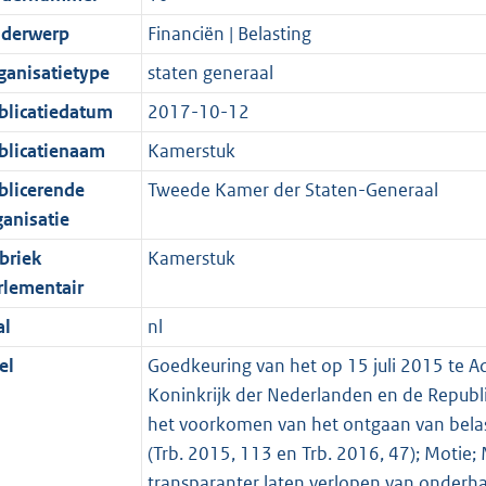
derwerp
Financiën | Belasting
ganisatietype
staten generaal
blicatiedatum
2017-10-12
blicatienaam
Kamerstuk
blicerende
Tweede Kamer der Staten-Generaal
ganisatie
briek
Kamerstuk
rlementair
al
nl
el
Goedkeuring van het op 15 juli 2015 te A
Koninkrijk der Nederlanden en de Republi
het voorkomen van het ontgaan van belas
(Trb. 2015, 113 en Trb. 2016, 47); Motie;
transparanter laten verlopen van onderh