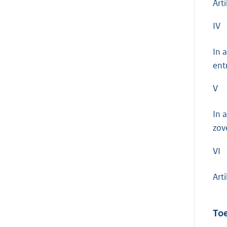
Arti
IV
In 
ent
V
In 
zov
VI
Arti
Toe