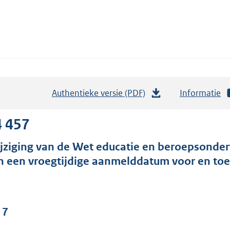
Authentieke versie (PDF)
b
Informatie
e
s
4 457
t
jziging van de Wet educatie en beroepsonderw
a
n een vroegtijdige aanmelddatum voor en toe
n
d
s
g
 7
r