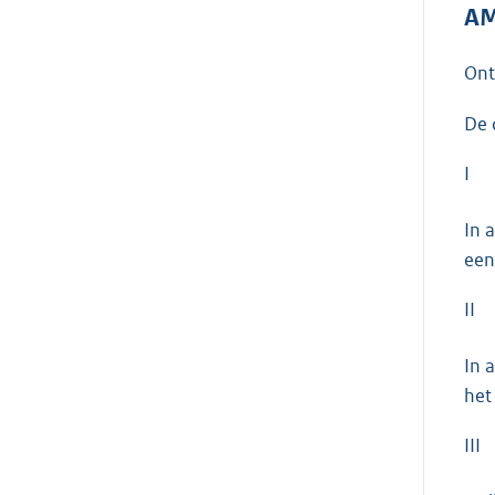
AM
On
De 
I
In 
een
II
In 
het
III