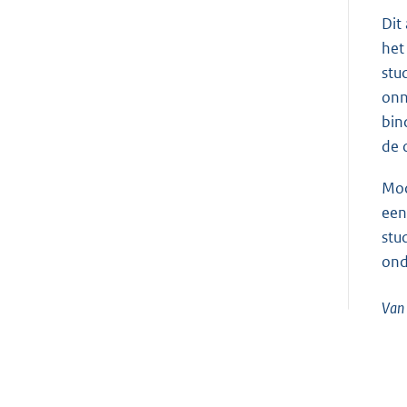
Dit
het
stu
onn
bin
de 
Moc
een
stu
ond
Van