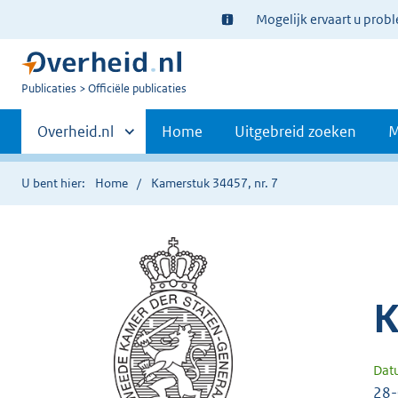
Ter
Mogelijk ervaart u prob
informatie:
U
Publicaties
Officiële publicaties
bent
Primaire
nu
Andere
Overheid.nl
Home
Uitgebreid zoeken
M
hier:
sites
navigatie
binnen
U bent hier:
Home
Kamerstuk 34457, nr. 7
K
Dat
28-