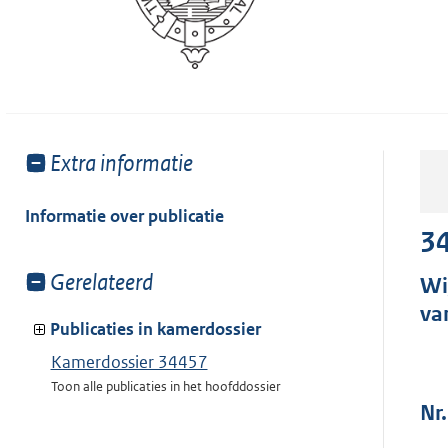
Toon
Extra informatie
meer
van:
Informatie over publicatie
3
Toon
Gerelateerd
Wi
meer
va
van:
Publicaties in kamerdossier
Kamerdossier 34457
Toon alle publicaties in het hoofddossier
Nr.