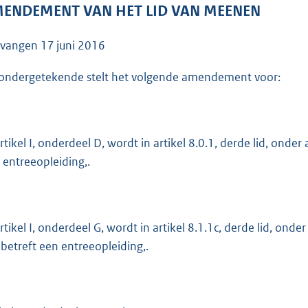
o
ENDEMENT VAN HET LID VAN MEENEN
o
t
tvangen
17 juni 2016
t
e
ondergetekende stelt het volgende amendement voor:
:
3
8
artikel I, onderdeel D, wordt in artikel 8.0.1, derde lid, onder
K
 entreeopleiding,.
b
artikel I, onderdeel G, wordt in artikel 8.1.1c, derde lid, onde
 betreft een entreeopleiding,.