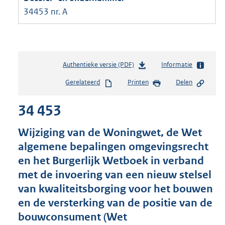
34453 nr. A
Authentieke versie (PDF)
b
Informatie
e
Gerelateerd
Printen
Delen
s
t
34 453
a
n
d
Wijziging van de Woningwet, de Wet
s
algemene bepalingen omgevingsrecht
g
en het Burgerlijk Wetboek in verband
r
o
met de invoering van een nieuw stelsel
o
van kwaliteitsborging voor het bouwen
t
en de versterking van de positie van de
t
e
bouwconsument (Wet
: