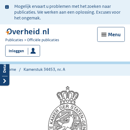
Ter
Mogelijk ervaart u problemen met het zoeken naar
informatie:
publicaties. We werken aan een oplossing. Excuses voor
het ongemak.
Menu
U
Publicaties
Officiële publicaties
bent
Inloggen
nu
hier:
Home
Kamerstuk 34453, nr. A