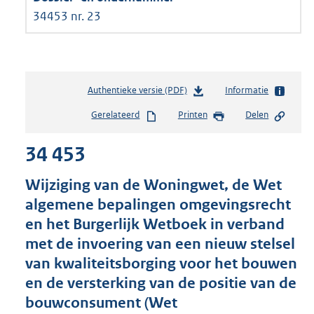
34453 nr. 23
Authentieke versie (PDF)
b
Informatie
e
Gerelateerd
Printen
Delen
s
t
34 453
a
n
d
Wijziging van de Woningwet, de Wet
s
algemene bepalingen omgevingsrecht
g
en het Burgerlijk Wetboek in verband
r
o
met de invoering van een nieuw stelsel
o
van kwaliteitsborging voor het bouwen
t
en de versterking van de positie van de
t
e
bouwconsument (Wet
: