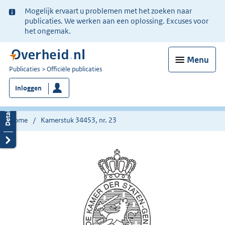
Ter
Mogelijk ervaart u problemen met het zoeken naar
informatie:
publicaties. We werken aan een oplossing. Excuses voor
het ongemak.
Menu
U
Publicaties
Officiële publicaties
bent
Inloggen
nu
hier:
Home
Kamerstuk 34453, nr. 23