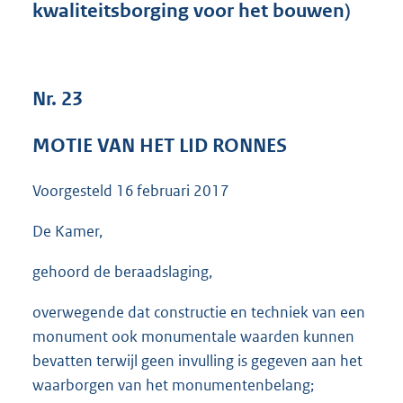
kwaliteitsborging voor het bouwen)
3
6
K
b
Nr. 23
MOTIE VAN HET LID RONNES
Voorgesteld
16 februari 2017
De Kamer,
gehoord de beraadslaging,
overwegende dat constructie en techniek van een
monument ook monumentale waarden kunnen
bevatten terwijl geen invulling is gegeven aan het
waarborgen van het monumentenbelang;