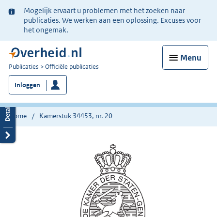
Ter
Mogelijk ervaart u problemen met het zoeken naar
informatie:
publicaties. We werken aan een oplossing. Excuses voor
het ongemak.
Menu
U
Publicaties
Officiële publicaties
bent
Inloggen
nu
hier:
Home
Kamerstuk 34453, nr. 20