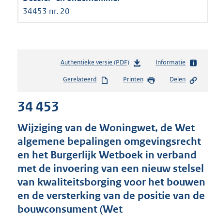
34453 nr. 20
Authentieke versie (PDF)
b
Informatie
e
Gerelateerd
Printen
Delen
s
t
34 453
a
n
d
Wijziging van de Woningwet, de Wet
s
algemene bepalingen omgevingsrecht
g
en het Burgerlijk Wetboek in verband
r
o
met de invoering van een nieuw stelsel
o
van kwaliteitsborging voor het bouwen
t
en de versterking van de positie van de
t
e
bouwconsument (Wet
: