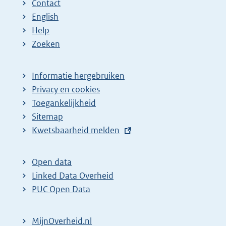
Contact
English
Help
Zoeken
Informatie hergebruiken
Privacy en cookies
Toegankelijkheid
Sitemap
E
Kwetsbaarheid melden
x
t
Open data
e
Linked Data Overheid
r
PUC Open Data
n
e
MijnOverheid.nl
l