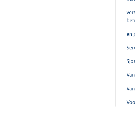
ver
bet
en 
Ser
Sjo
Va
Van
Voo