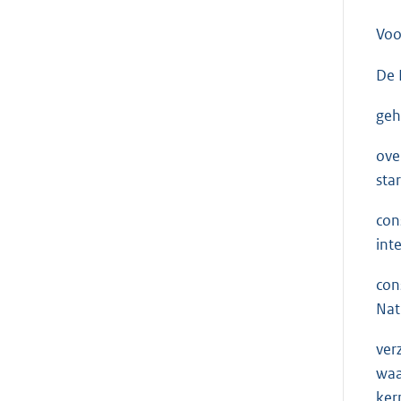
Voo
De 
geh
ove
sta
con
int
con
Nat
ver
waa
ker