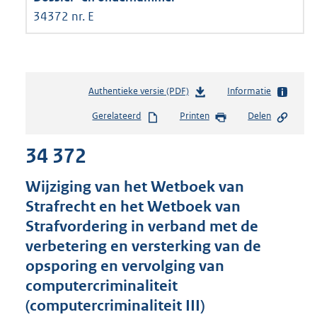
34372 nr. E
Authentieke versie (PDF)
b
Informatie
e
Gerelateerd
Printen
Delen
s
t
34 372
a
n
d
Wijziging van het Wetboek van
s
Strafrecht en het Wetboek van
g
Strafvordering in verband met de
r
o
verbetering en versterking van de
o
opsporing en vervolging van
t
computercriminaliteit
t
e
(computercriminaliteit III)
: