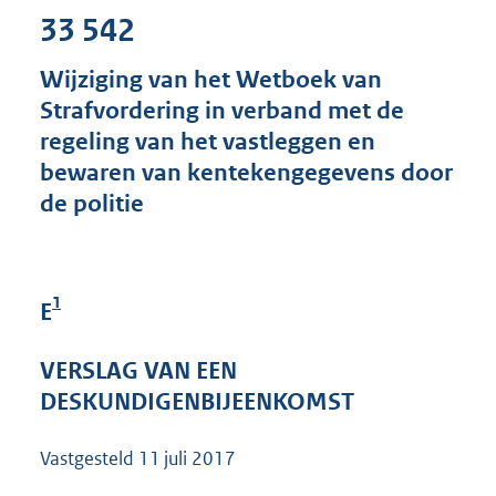
1
33 542
6
8
Wijziging van het Wetboek van
K
Strafvordering in verband met de
b
regeling van het vastleggen en
bewaren van kentekengegevens door
de politie
1
E
VERSLAG VAN EEN
DESKUNDIGENBIJEENKOMST
Vastgesteld
11 juli 2017