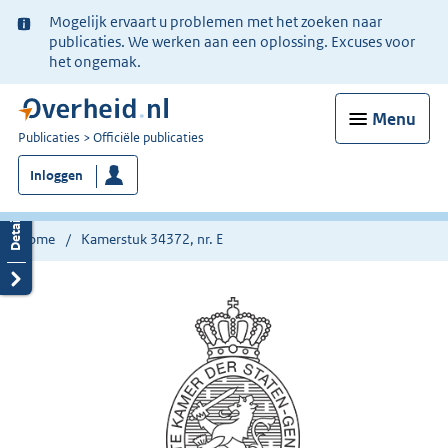
Ter
Mogelijk ervaart u problemen met het zoeken naar
informatie:
publicaties. We werken aan een oplossing. Excuses voor
het ongemak.
Menu
U
Publicaties
Officiële publicaties
bent
Inloggen
nu
hier:
Home
Kamerstuk 34372, nr. E