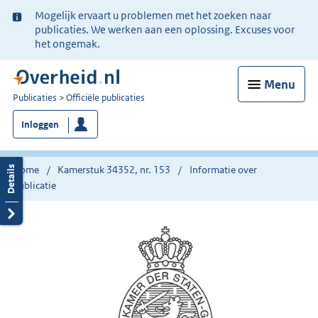
Ter
Mogelijk ervaart u problemen met het zoeken naar
informatie:
publicaties. We werken aan een oplossing. Excuses voor
het ongemak.
Menu
U
Publicaties
Officiële publicaties
bent
Inloggen
nu
hier:
Home
Kamerstuk 34352, nr. 153
Informatie over
publicatie