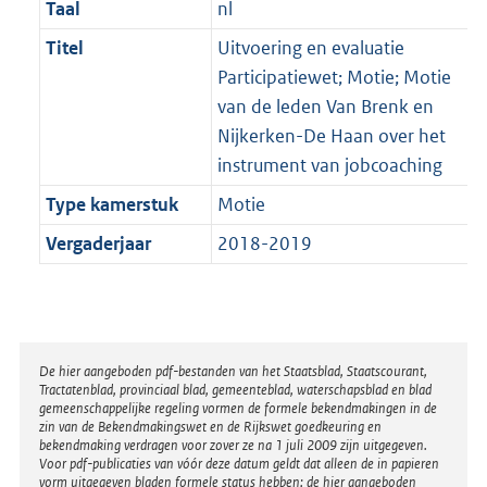
Taal
nl
Titel
Uitvoering en evaluatie
Participatiewet; Motie; Motie
van de leden Van Brenk en
Nijkerken-De Haan over het
instrument van jobcoaching
Type kamerstuk
Motie
Vergaderjaar
2018-2019
Disclaimer
De hier aangeboden pdf-bestanden van het Staatsblad, Staatscourant,
Tractatenblad, provinciaal blad, gemeenteblad, waterschapsblad en blad
gemeenschappelijke regeling vormen de formele bekendmakingen in de
zin van de Bekendmakingswet en de Rijkswet goedkeuring en
bekendmaking verdragen voor zover ze na 1 juli 2009 zijn uitgegeven.
Voor pdf-publicaties van vóór deze datum geldt dat alleen de in papieren
vorm uitgegeven bladen formele status hebben; de hier aangeboden