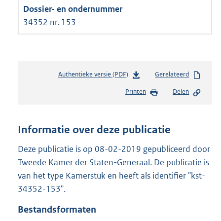
34352 nr. 153
Authentieke versie (PDF)
b
Gerelateerd
e
Printen
Delen
s
t
a
n
Informatie over deze publicatie
d
s
Deze publicatie is op 08-02-2019 gepubliceerd door
g
Tweede Kamer der Staten-Generaal. De publicatie is
r
van het type Kamerstuk en heeft als identifier "kst-
o
34352-153".
o
t
Bestandsformaten
t
e