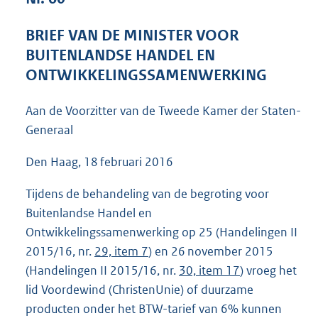
3
8
BRIEF VAN DE MINISTER VOOR
K
BUITENLANDSE HANDEL EN
b
ONTWIKKELINGSSAMENWERKING
Aan de Voorzitter van de Tweede Kamer der Staten-
Generaal
Den Haag, 18 februari 2016
Tijdens de behandeling van de begroting voor
Buitenlandse Handel en
Ontwikkelingssamenwerking op 25 (Handelingen II
2015/16, nr.
29, item 7
) en 26 november 2015
(Handelingen II 2015/16, nr.
30, item 17
) vroeg het
lid Voordewind (ChristenUnie) of duurzame
producten onder het BTW-tarief van 6% kunnen