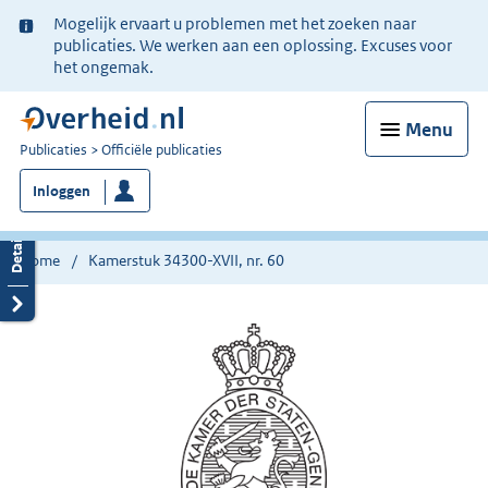
Ter
Mogelijk ervaart u problemen met het zoeken naar
informatie:
publicaties. We werken aan een oplossing. Excuses voor
het ongemak.
Menu
U
Publicaties
Officiële publicaties
bent
Inloggen
nu
hier:
Home
Kamerstuk 34300-XVII, nr. 60