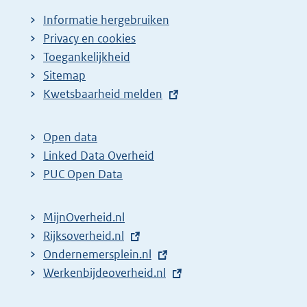
Informatie hergebruiken
Privacy en cookies
Toegankelijkheid
Sitemap
E
Kwetsbaarheid melden
x
t
Open data
e
Linked Data Overheid
r
PUC Open Data
n
e
MijnOverheid.nl
l
E
Rijksoverheid.nl
i
x
E
Ondernemersplein.nl
n
t
x
E
Werkenbijdeoverheid.nl
k
e
t
x
: