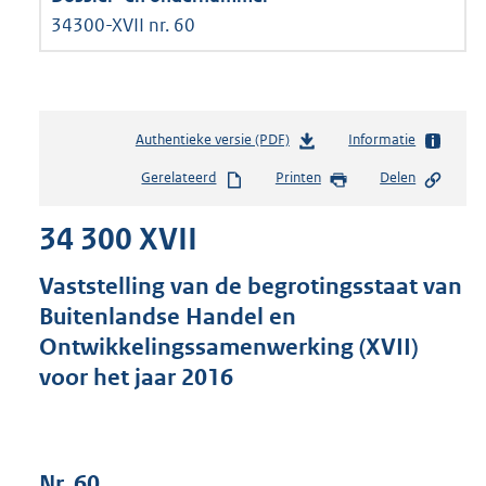
34300-XVII nr. 60
Authentieke versie (PDF)
b
Informatie
e
Gerelateerd
Printen
Delen
s
t
34 300 XVII
a
n
d
Vaststelling van de begrotingsstaat van
s
Buitenlandse Handel en
g
Ontwikkelingssamenwerking (XVII)
r
o
voor het jaar 2016
o
t
t
e
Nr. 60
: