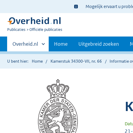
Ter
Mogelijk ervaart u prob
informatie:
U
Publicaties
Officiële publicaties
bent
Primaire
nu
Andere
Overheid.nl
Home
Uitgebreid zoeken
M
hier:
sites
navigatie
binnen
U bent hier:
Home
Kamerstuk 34300-VII, nr. 66
Informatie o
K
Dat
21-