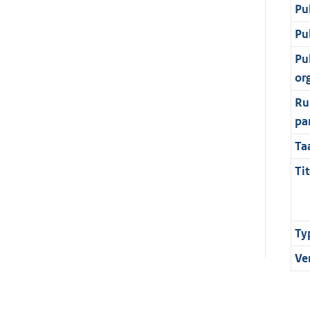
Pu
Pu
Pu
or
Ru
pa
Ta
Tit
Ty
Ve