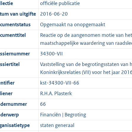
t
a
c
i
:
e
t
t
lectie
officiële publicatie
d
n
i
t
a
c
6
:
e
t
tum van uitgifte
2016-06-20
s
d
e
i
t
a
3
1
:
e
g
s
i
e
i
t
K
5
3
:
cumentstatus
Opgemaakt na onopgemaakt
r
g
n
i
e
i
b
K
1
1
cumenttitel
Reactie op de aangenomen motie van het l
o
r
f
n
i
e
b
K
8
maatschappelijke waardering van raadsl
o
o
o
f
n
i
b
K
ssiernummer
34300-VII
t
o
r
o
f
n
b
t
t
m
r
o
f
siertitel
Vaststelling van de begrotingsstaten van 
e
t
a
m
r
o
Koninkrijksrelaties (VII) voor het jaar 201
:
e
a
a
m
r
ntifier
kst-34300-VII-66
2
:
t
a
a
m
diener
R.H.A. Plasterk
K
2
t
a
a
b
K
t
a
dernummer
66
b
t
derwerp
Financiën | Begroting
ganisatietype
staten generaal