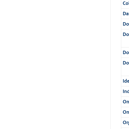
Col
Da
Do
Do
Do
Dos
Ide
In
On
On
Or