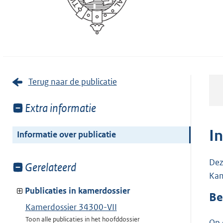
Terug naar de publicatie
Toon
Extra informatie
meer
van:
I
Informatie over publicatie
Dez
Toon
Gerelateerd
Kam
meer
van:
Publicaties in kamerdossier
Be
Kamerdossier 34300-VII
Toon alle publicaties in het hoofddossier
Op 