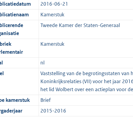
blicatiedatum
2016-06-21
blicatienaam
Kamerstuk
blicerende
Tweede Kamer der Staten-Generaal
ganisatie
briek
Kamerstuk
rlementair
al
nl
el
Vaststelling van de begrotingsstaten van 
Koninkrijksrelaties (VII) voor het jaar 2
het lid Wolbert over een actieplan voor 
pe kamerstuk
Brief
rgaderjaar
2015-2016