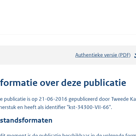
Authentieke versie (PDF)
b
e
s
t
nformatie over deze publicatie
a
n
e publicatie is op 21-06-2016 gepubliceerd door Tweede Kam
d
erstuk en heeft als identifier "kst-34300-VII-66".
s
standsformaten
g
r
dit moment is de publicatie beschikbaar in de volgende for