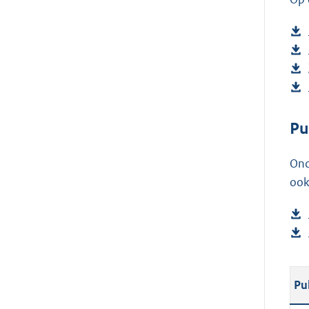
Pu
Ond
ook
Pu