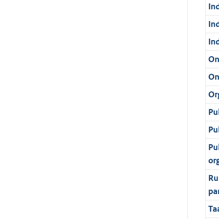
In
In
In
On
On
Or
Pu
Pu
Pu
or
Ru
pa
Ta