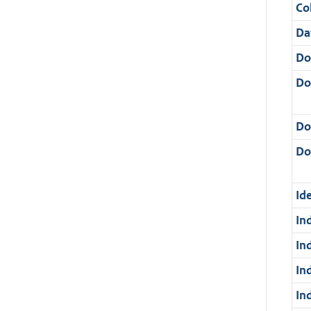
Col
Da
Do
Do
Do
Dos
Ide
In
In
In
In