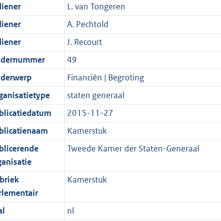
diener
L. van Tongeren
diener
A. Pechtold
diener
J. Recourt
dernummer
49
derwerp
Financiën | Begroting
ganisatietype
staten generaal
blicatiedatum
2015-11-27
blicatienaam
Kamerstuk
blicerende
Tweede Kamer der Staten-Generaal
ganisatie
briek
Kamerstuk
rlementair
al
nl