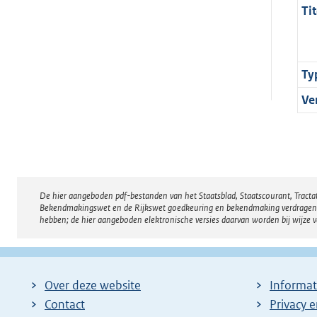
Tit
Ty
Ve
De hier aangeboden pdf-bestanden van het Staatsblad, Staatscourant, Tract
Disclaimer
Bekendmakingswet en de Rijkswet goedkeuring en bekendmaking verdragen voor
hebben; de hier aangeboden elektronische versies daarvan worden bij wijze 
Over deze website
Informat
Contact
Privacy 