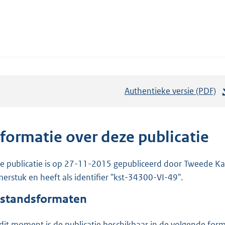
Authentieke versie (PDF)
b
e
s
t
nformatie over deze publicatie
a
n
e publicatie is op 27-11-2015 gepubliceerd door Tweede Kam
d
erstuk en heeft als identifier "kst-34300-VI-49".
s
standsformaten
g
r
dit moment is de publicatie beschikbaar in de volgende for