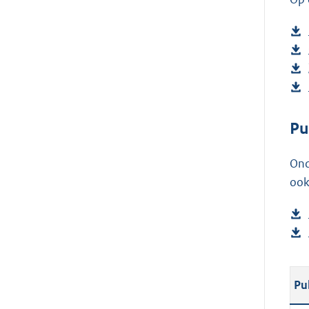
Pu
Ond
ook
Pu