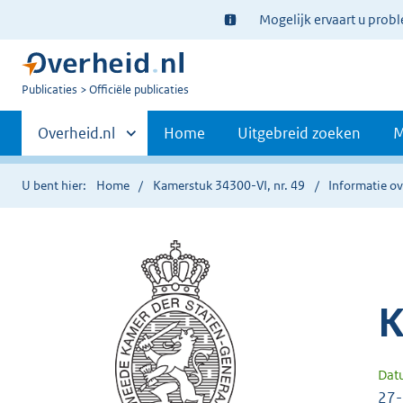
Ter
Mogelijk ervaart u prob
informatie:
U
Publicaties
Officiële publicaties
bent
Primaire
nu
Andere
Overheid.nl
Home
Uitgebreid zoeken
M
hier:
sites
navigatie
binnen
U bent hier:
Home
Kamerstuk 34300-VI, nr. 49
Informatie ov
K
Dat
27-