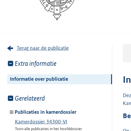
Terug naar de publicatie
Toon
Extra informatie
meer
van:
I
Informatie over publicatie
Dez
Toon
Gerelateerd
Kam
meer
van:
Publicaties in kamerdossier
Be
Kamerdossier 34300-VI
Toon alle publicaties in het hoofddossier
Op 