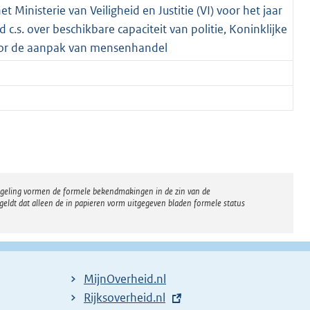
t Ministerie van Veiligheid en Justitie (VI) voor het jaar
c.s. over beschikbare capaciteit van politie, Koninklijke
oor de aanpak van mensenhandel
regeling vormen de formele bekendmakingen in de zin van de
eldt dat alleen de in papieren vorm uitgegeven bladen formele status
MijnOverheid.nl
E
Rijksoverheid.nl