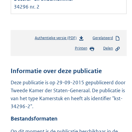
34296 nr. 2
Authentieke versie (PDF)
b
Gerelateerd
e
Printen
Delen
s
t
a
n
Informatie over deze publicatie
d
s
Deze publicatie is op 29-09-2015 gepubliceerd door
g
Tweede Kamer der Staten-Generaal. De publicatie is
r
van het type Kamerstuk en heeft als identifier "kst-
o
34296-2".
o
t
Bestandsformaten
t
e
Op dit moment is de publicatie beschikbaar in de
: