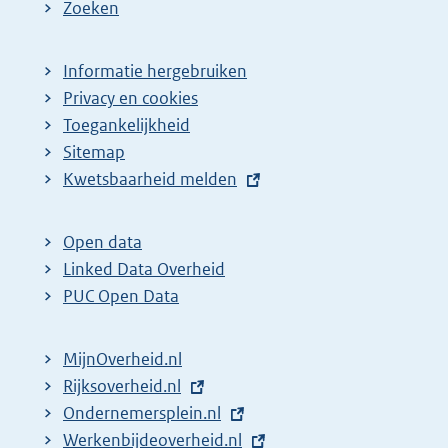
Zoeken
Informatie hergebruiken
Privacy en cookies
Toegankelijkheid
Sitemap
E
Kwetsbaarheid melden
x
t
Open data
e
Linked Data Overheid
r
PUC Open Data
n
e
MijnOverheid.nl
l
E
Rijksoverheid.nl
i
x
E
Ondernemersplein.nl
n
t
x
E
Werkenbijdeoverheid.nl