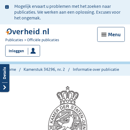
Ter
Mogelijk ervaart u problemen met het zoeken naar
informatie:
publicaties. We werken aan een oplossing. Excuses voor
het ongemak.
Menu
U
Publicaties
Officiële publicaties
bent
Inloggen
nu
hier:
Home
Kamerstuk 34296, nr. 2
Informatie over publicatie