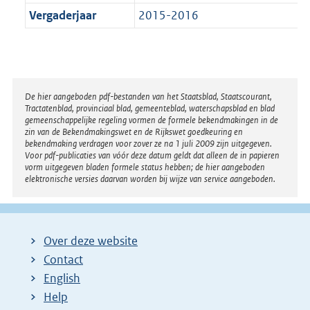
Vergaderjaar
2015-2016
Disclaimer
De hier aangeboden pdf-bestanden van het Staatsblad, Staatscourant,
Tractatenblad, provinciaal blad, gemeenteblad, waterschapsblad en blad
gemeenschappelijke regeling vormen de formele bekendmakingen in de
zin van de Bekendmakingswet en de Rijkswet goedkeuring en
bekendmaking verdragen voor zover ze na 1 juli 2009 zijn uitgegeven.
Voor pdf-publicaties van vóór deze datum geldt dat alleen de in papieren
vorm uitgegeven bladen formele status hebben; de hier aangeboden
elektronische versies daarvan worden bij wijze van service aangeboden.
Over deze website
Contact
English
Help