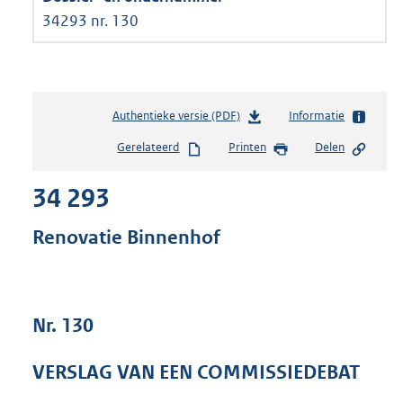
34293 nr. 130
Authentieke versie (PDF)
b
Informatie
e
Gerelateerd
Printen
Delen
s
t
34 293
a
n
d
Renovatie Binnenhof
s
g
r
o
Nr. 130
o
t
t
VERSLAG VAN EEN COMMISSIEDEBAT
e
: