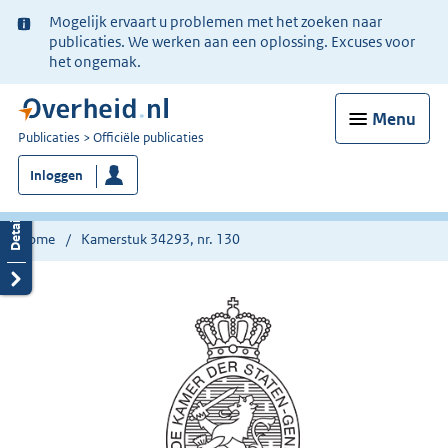
Ter
Mogelijk ervaart u problemen met het zoeken naar
informatie:
publicaties. We werken aan een oplossing. Excuses voor
het ongemak.
Menu
U
Publicaties
Officiële publicaties
bent
Inloggen
nu
hier:
Home
Kamerstuk 34293, nr. 130