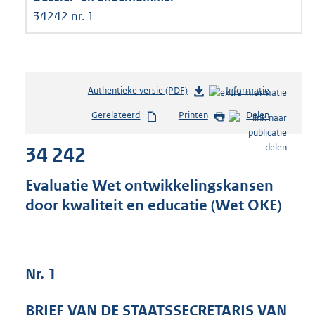
34242 nr. 1
Authentieke versie (PDF)
b
Informatie
e
Gerelateerd
Printen
Delen
s
t
34 242
a
n
d
Evaluatie Wet ontwikkelingskansen
s
door kwaliteit en educatie (Wet OKE)
g
r
o
o
t
Nr. 1
t
e
BRIEF VAN DE STAATSSECRETARIS VAN
: