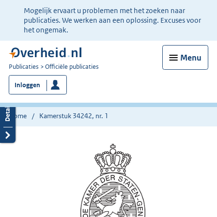
Ter
Mogelijk ervaart u problemen met het zoeken naar
informatie:
publicaties. We werken aan een oplossing. Excuses voor
het ongemak.
Menu
U
Publicaties
Officiële publicaties
bent
Inloggen
nu
hier:
Home
Kamerstuk 34242, nr. 1