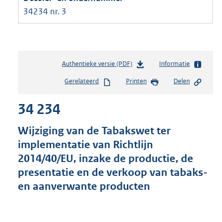
34234 nr. 3
Authentieke versie (PDF)
b
Informatie
e
Gerelateerd
Printen
Delen
s
t
34 234
a
n
d
Wijziging van de Tabakswet ter
s
implementatie van Richtlijn
g
2014/40/EU, inzake de productie, de
r
o
presentatie en de verkoop van tabaks-
o
en aanverwante producten
t
t
e
: