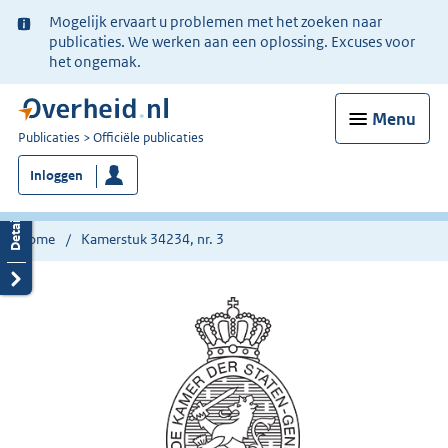
Ter
Mogelijk ervaart u problemen met het zoeken naar
informatie:
publicaties. We werken aan een oplossing. Excuses voor
het ongemak.
Menu
U
Publicaties
Officiële publicaties
bent
Inloggen
nu
hier:
Home
Kamerstuk 34234, nr. 3