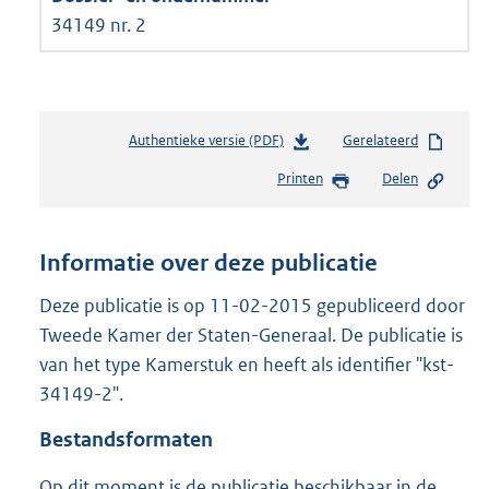
34149 nr. 2
Authentieke versie (PDF)
b
Gerelateerd
e
Printen
Delen
s
t
a
n
Informatie over deze publicatie
d
s
Deze publicatie is op 11-02-2015 gepubliceerd door
g
Tweede Kamer der Staten-Generaal. De publicatie is
r
van het type Kamerstuk en heeft als identifier "kst-
o
34149-2".
o
t
Bestandsformaten
t
e
Op dit moment is de publicatie beschikbaar in de
: