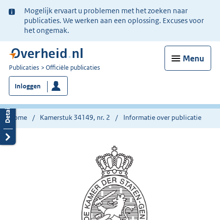
Ter
Mogelijk ervaart u problemen met het zoeken naar
informatie:
publicaties. We werken aan een oplossing. Excuses voor
het ongemak.
Menu
U
Publicaties
Officiële publicaties
bent
Inloggen
nu
hier:
Home
Kamerstuk 34149, nr. 2
Informatie over publicatie