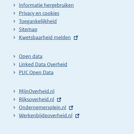
Informatie hergebruiken
Privacy en cookies
Toegankelijkheid
Sitemap
E
Kwetsbaarheid melden
x
t
Open data
e
Linked Data Overheid
r
PUC Open Data
n
e
MijnOverheid.nl
l
E
Rijksoverheid.nl
i
x
E
Ondernemersplein.nl
n
t
x
E
Werkenbijdeoverheid.nl
k
e
t
x
:
r
e
t