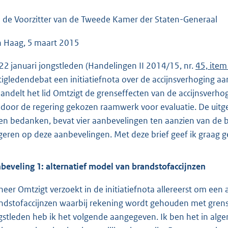
o
o
 de Voorzitter van de Tweede Kamer der Staten-Generaal
t
 Haag, 5 maart 2015
t
e
22 januari jongstleden (Handelingen II 2014/15, nr.
45, item
:
tigledendebat een initiatiefnota over de accijnsverhoging
4
andelt het lid Omtzigt de grenseffecten van de accijnsverho
1
 door de regering gekozen raamwerk voor evaluatie. De uitgeb
K
len bedanken, bevat vier aanbevelingen ten aanzien van de b
b
geren op deze aanbevelingen. Met deze brief geef ik graag g
beveling 1: alternatief model van brandstofaccijnzen
heer Omtzigt verzoekt in de initiatiefnota allereerst om een
ndstofaccijnzen waarbij rekening wordt gehouden met grens-
gstleden heb ik het volgende aangegeven. Ik ben het in al