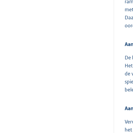
ram
met
Daa
oor
Aan
De 
Het
de 
spi
bel
Aan
Ver
het