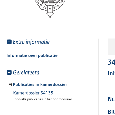
Toon
Extra informatie
meer
van:
Informatie over publicatie
3
Toon
Gerelateerd
In
meer
van:
Publicaties in kamerdossier
Kamerdossier 34135
Nr.
Toon alle publicaties in het hoofddossier
BR