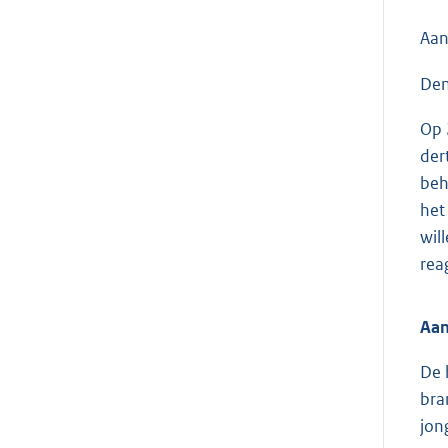
Aan
Den
Op 
der
beh
het
wil
rea
Aan
De 
bra
jon