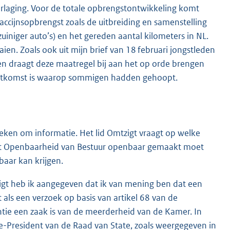
verlaging. Voor de totale opbrengstontwikkeling komt
e accijnsopbrengst zoals de uitbreiding en samenstelling
uiniger auto’s) en het gereden aantal kilometers in NL.
ien. Zoals ook uit mijn brief van 18 februari jongstleden
t en draagt deze maatregel bij aan het op orde brengen
 uitkomst is waarop sommigen hadden gehoopt.
eken om informatie. Het lid Omtzigt vraagt op welke
 Wet Openbaarheid van Bestuur openbaar gemaakt moet
aar kan krijgen.
igt heb ik aangegeven dat ik van mening ben dat een
s een verzoek op basis van artikel 68 van de
antie een zaak is van de meerderheid van de Kamer. In
ce-President van de Raad van State, zoals weergegeven in