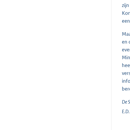
zijn
Kon
een
Maa
en 
eve
Min
hee
ver
inf
ber
De S
E.D.