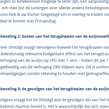
ingen zo betekenisvol mogelijk te laten zijn. Een aanpassin
 zich mee dat de ramingen voor allerlei andere belastingso
rom heb ik uw Kamer toegezegd om in overleg te treden me
deel te komen met Prinsjesdag.
beveling 2: kosten van het terugdraaien van de accijnsver
heer Omtzigt vraagt vervolgens hoeveel het terugdraaien van
 beleidsmatig relevante budgettaire effect van het terugdraa
verhoging van de accijns op LPG met 7 cent – indien dit per
egelbeeldig aan de verhoging 280 miljoen euro. Dit is conf
eidswijzigingen zonder rekening te houden met gedragseffe
beveling 4: de gevolgen van het terugdraaien van de accij
volgens vraagt het lid Omtzigt wat de gevolgen zijn van het te
 kabinet daartoe bereid is. Het is waarschijnlijk dat zich, ev