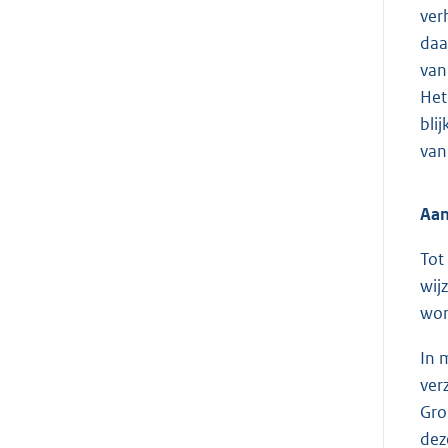
ver
daa
van
Het
bli
van
Aan
Tot
wij
wor
In 
ver
Gro
dez