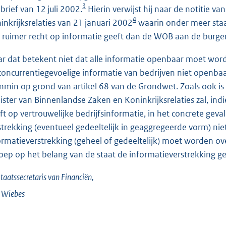
3
 brief van 12 juli 2002.
Hierin verwijst hij naar de notitie v
4
inkrijksrelaties van 21 januari 2002
waarin onder meer staa
 ruimer recht op informatie geeft dan de WOB aan de burger
r dat betekent niet dat alle informatie openbaar moet worde
concurrentiegevoelige informatie van bedrijven niet openb
nmin op grond van artikel 68 van de Grondwet. Zoals ook i
ister van Binnenlandse Zaken en Koninkrijksrelaties zal, in
ft op vertrouwelijke bedrijfsinformatie, in het concrete g
strekking (eventueel gedeeltelijk in geaggregeerde vorm) nie
ormatieverstrekking (geheel of gedeeltelijk) moet worden ov
oep op het belang van de staat de informatieverstrekking ge
taatssecretaris van Financiën,
Wiebes