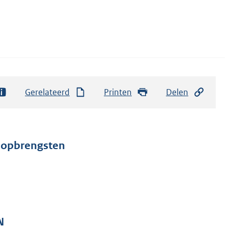
Gerelateerd
Printen
Delen
nsopbrengsten
N