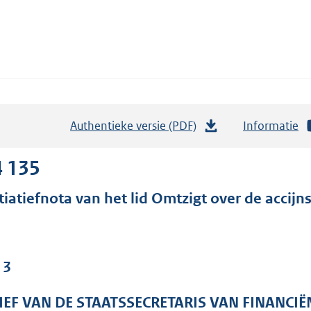
Authentieke versie (PDF)
b
Informatie
e
s
4 135
t
itiatiefnota van het lid Omtzigt over de accij
a
n
d
s
 3
g
r
IEF VAN DE STAATSSECRETARIS VAN FINANCIË