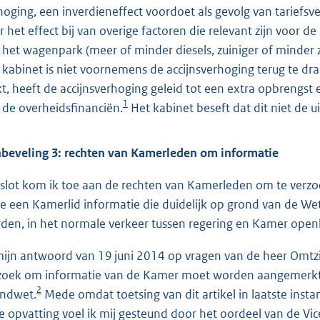
hoging, een inverdieneffect voordoet als gevolg van tariefs
r het effect bij van overige factoren die relevant zijn voor d
 het wagenpark (meer of minder diesels, zuiniger of minder z
 kabinet is niet voornemens de accijnsverhoging terug te draa
jkt, heeft de accijnsverhoging geleid tot een extra opbrengs
1
 de overheidsfinanciën.
Het kabinet beseft dat dit niet de
beveling 3: rechten van Kamerleden om informatie
 slot kom ik toe aan de rechten van Kamerleden om te verzo
ze een Kamerlid informatie die duidelijk op grond van de
den, in het normale verkeer tussen regering en Kamer openb
mijn antwoord van 19 juni 2014 op vragen van de heer Omtz
zoek om informatie van de Kamer moet worden aangemerkt al
2
ndwet.
Mede omdat toetsing van dit artikel in laatste inst
e opvatting voel ik mij gesteund door het oordeel van de Vi