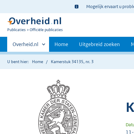
Ter
Mogelijk ervaart u prob
informatie:
U
Publicaties
Officiële publicaties
bent
Primaire
nu
Andere
Overheid.nl
Home
Uitgebreid zoeken
M
hier:
sites
navigatie
binnen
U bent hier:
Home
Kamerstuk 34135, nr. 3
K
Dat
11-