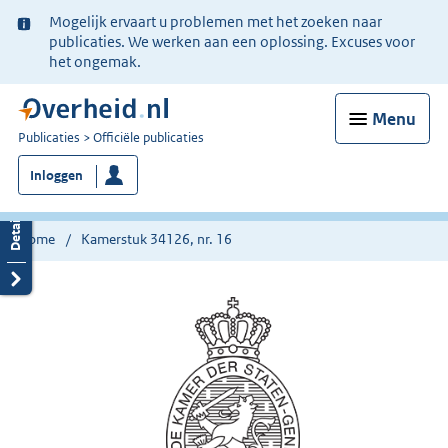
Ter
Mogelijk ervaart u problemen met het zoeken naar
informatie:
publicaties. We werken aan een oplossing. Excuses voor
het ongemak.
Menu
U
Publicaties
Officiële publicaties
bent
Inloggen
nu
hier:
Home
Kamerstuk 34126, nr. 16