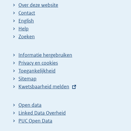
Over deze website
Contact
English
Help
Zoeken
Informatie hergebruiken
Privacy en cookies
Toegankelijkheid
Sitemap
E
Kwetsbaarheid melden
x
t
Open data
e
Linked Data Overheid
r
PUC Open Data
n