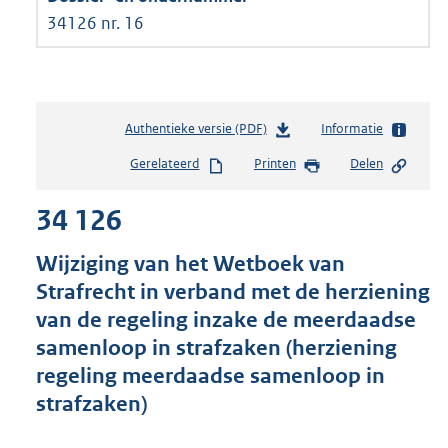
34126 nr. 16
Authentieke versie (PDF)
b
Informatie
e
Gerelateerd
Printen
Delen
s
t
34 126
a
n
d
Wijziging van het Wetboek van
s
Strafrecht in verband met de herziening
g
van de regeling inzake de meerdaadse
r
o
samenloop in strafzaken (herziening
o
regeling meerdaadse samenloop in
t
strafzaken)
t
e
: