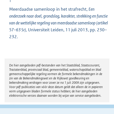
1
Meerdaadse samenloop in het strafrecht,
Een
onderzoek naar doel, grondslag, karakter, strekking en functie
van de wettelijke regeling van meerdaadse samenloop (artikel
57–63 Sr),
Universiteit Leiden, 11 juli 2013, pp. 230–
232.
Disclaimer
De hier aangeboden pdf-bestanden van het Staatsblad, Staatscourant,
Tractatenblad, provinciaal blad, gemeenteblad, waterschapsblad en blad
gemeenschappelijke regeling vormen de formele bekendmakingen in de
zin van de Bekendmakingswet en de Rijkswet goedkeuring en
bekendmaking verdragen voor zover ze na 1 juli 2009 zijn uitgegeven.
Voor pdf-publicaties van vóór deze datum geldt dat alleen de in papieren
vorm uitgegeven bladen formele status hebben; de hier aangeboden
elektronische versies daarvan worden bij wijze van service aangeboden.