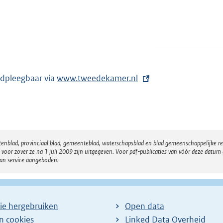
dpleegbaar via
E
www.tweedekamer.nl
x
t
e
r
atenblad, provinciaal blad, gemeenteblad, waterschapsblad en blad gemeenschappelijke 
n
 zover ze na 1 juli 2009 zijn uitgegeven. Voor pdf-publicaties van vóór deze datum g
e
van service aangeboden.
l
i
n
ie hergebruiken
Open data
k
en cookies
Linked Data Overheid