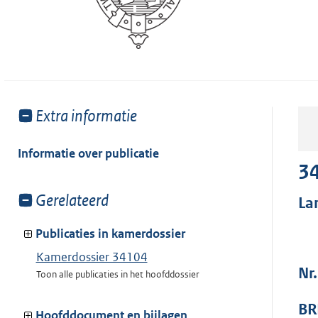
Toon
Extra informatie
meer
van:
Informatie over publicatie
3
Toon
Gerelateerd
La
meer
van:
Publicaties in kamerdossier
Kamerdossier 34104
Nr.
Toon alle publicaties in het hoofddossier
BR
Hoofddocument en bijlagen