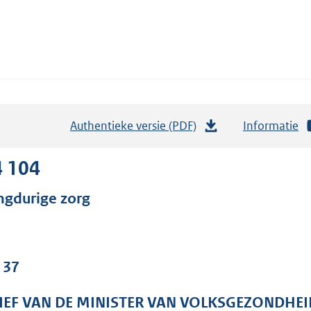
Authentieke versie (PDF)
b
Informatie
e
s
4 104
t
ngdurige zorg
a
n
d
s
 37
g
r
IEF VAN DE MINISTER VAN VOLKSGEZONDHEI