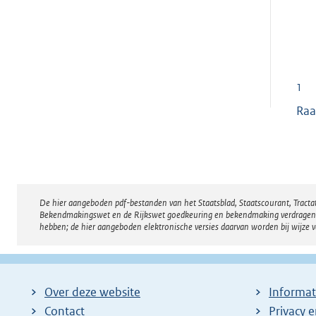
1
Raa
De hier aangeboden pdf-bestanden van het Staatsblad, Staatscourant, Tract
Disclaimer
Bekendmakingswet en de Rijkswet goedkeuring en bekendmaking verdragen voor
hebben; de hier aangeboden elektronische versies daarvan worden bij wijze 
Over deze website
Informat
Contact
Privacy 