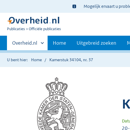
Ter
Mogelijk ervaart u prob
informatie:
U
Publicaties
Officiële publicaties
bent
Primaire
nu
Andere
Overheid.nl
Home
Uitgebreid zoeken
M
hier:
sites
navigatie
binnen
U bent hier:
Home
Kamerstuk 34104, nr. 37
K
Dat
20-