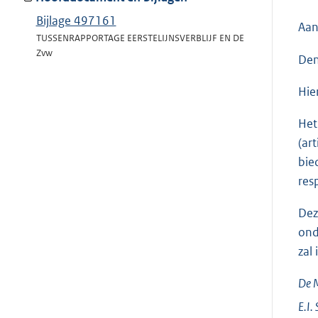
Bijlage 497161
Aan
TUSSENRAPPORTAGE EERSTELIJNSVERBLIJF EN DE
Zvw
Den
Hie
Het
(ar
bie
res
Dez
ond
zal 
De M
E.I.