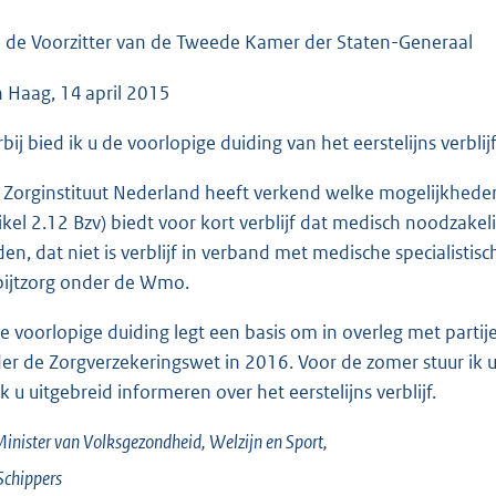
o
o
 de Voorzitter van de Tweede Kamer der Staten-Generaal
t
 Haag, 14 april 2015
t
e
rbij bied ik u de voorlopige duiding van het eerstelijns verbl
:
3
 Zorginstituut Nederland heeft verkend welke mogelijkheden d
6
tikel 2.12 Bzv) biedt voor kort verblijf dat medisch noodzakel
K
den, dat niet is verblijf in verband met medische specialistisch
b
pijtzorg onder de Wmo.
e voorlopige duiding legt een basis om in overleg met partije
er de Zorgverzekeringswet in 2016. Voor de zomer stuur ik u
ik u uitgebreid informeren over het eerstelijns verblijf.
inister van Volksgezondheid, Welzijn en Sport,
Schippers