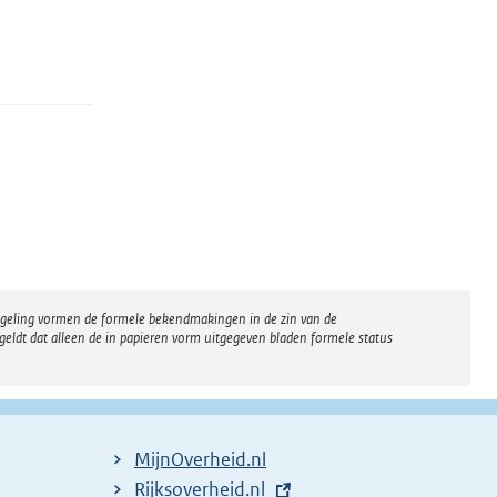
regeling vormen de formele bekendmakingen in de zin van de
eldt dat alleen de in papieren vorm uitgegeven bladen formele status
MijnOverheid.nl
E
Rijksoverheid.nl