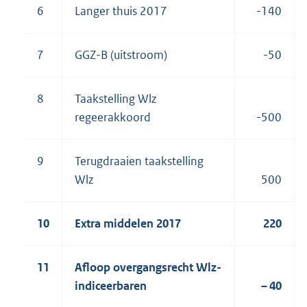
6
Langer thuis 2017
-140
7
GGZ-B (uitstroom)
-50
8
Taakstelling Wlz
regeerakkoord
-500
9
Terugdraaien taakstelling
Wlz
500
10
Extra middelen 2017
220
11
Afloop overgangsrecht Wlz-
indiceerbaren
– 40