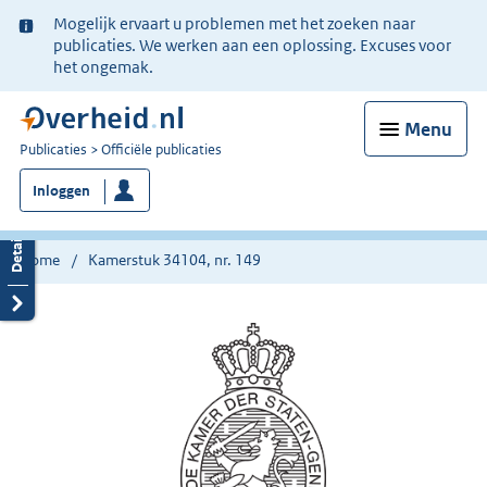
Ter
Mogelijk ervaart u problemen met het zoeken naar
informatie:
publicaties. We werken aan een oplossing. Excuses voor
het ongemak.
Menu
U
Publicaties
Officiële publicaties
bent
Inloggen
nu
hier:
Home
Kamerstuk 34104, nr. 149