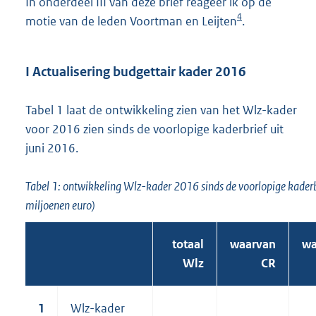
In onderdeel III van deze brief reageer ik op de
4
motie van de leden Voortman en Leijten
.
I Actualisering budgettair kader 2016
Tabel 1 laat de ontwikkeling zien van het Wlz-kader
voor 2016 zien sinds de voorlopige kaderbrief uit
juni 2016.
Tabel 1: ontwikkeling Wlz-kader 2016 sinds de voorlopige kaderbr
miljoenen euro)
totaal
waarvan
wa
Wlz
CR
1
Wlz-kader