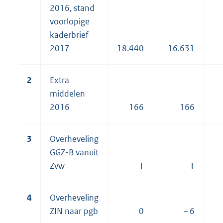
2016, stand
voorlopige
kaderbrief
2017
18.440
16.631
2
Extra
middelen
2016
166
166
3
Overheveling
GGZ-B vanuit
Zvw
1
1
4
Overheveling
ZIN naar pgb
0
– 6