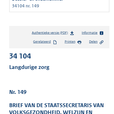
34104 nr. 149
Authentieke versie (PDF)
b
Informatie
e
Gerelateerd
Printen
Delen
s
t
34 104
a
n
d
Langdurige zorg
s
g
r
o
Nr. 149
o
t
t
BRIEF VAN DE STAATSSECRETARIS VAN
e
VOLKSGEZONDHEID, WELZIJN EN
: