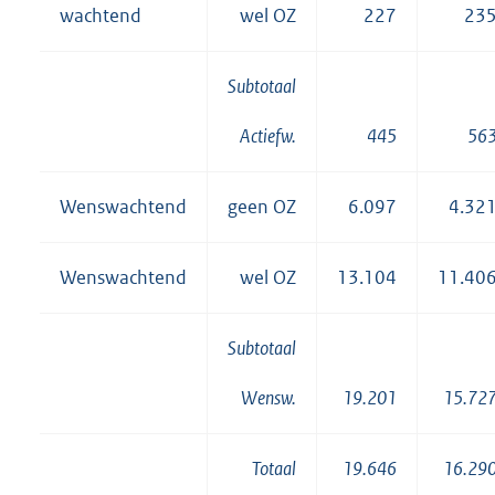
wachtend
wel OZ
227
23
Subtotaal
445
56
Actiefw.
Wenswachtend
geen OZ
6.097
4.32
Wenswachtend
wel OZ
13.104
11.40
Subtotaal
19.201
15.72
Wensw.
Totaal
19.646
16.29