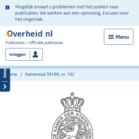
Ter
Mogelijk ervaart u problemen met het zoeken naar
informatie:
publicaties. We werken aan een oplossing. Excuses voor
het ongemak.
Menu
U
Publicaties
Officiële publicaties
bent
Inloggen
nu
hier:
Home
Kamerstuk 34104, nr. 102