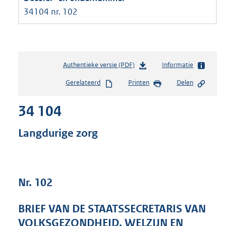
34104 nr. 102
Authentieke versie (PDF)
b
Informatie
e
Gerelateerd
Printen
Delen
s
t
34 104
a
n
d
Langdurige zorg
s
g
r
o
Nr. 102
o
t
t
BRIEF VAN DE STAATSSECRETARIS VAN
e
VOLKSGEZONDHEID, WELZIJN EN
: