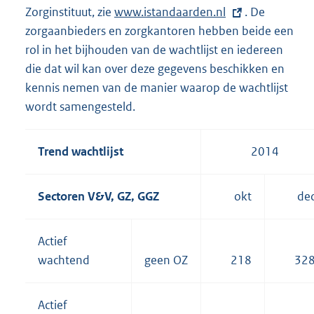
Zorginstituut, zie
E
www.istandaarden.nl
. De
zorgaanbieders en zorgkantoren hebben beide een
x
rol in het bijhouden van de wachtlijst en iedereen
t
die dat wil kan over deze gegevens beschikken en
e
kennis nemen van de manier waarop de wachtlijst
r
wordt samengesteld.
n
e
l
Trend wachtlijst
2014
i
n
Sectoren V&V, GZ, GGZ
okt
de
k
:
Actief
wachtend
geen OZ
218
32
Actief