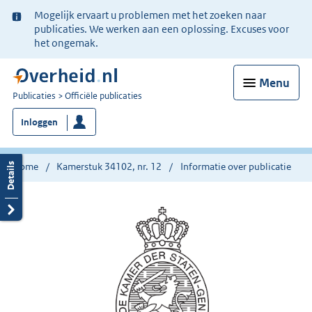
Ter
Mogelijk ervaart u problemen met het zoeken naar
informatie:
publicaties. We werken aan een oplossing. Excuses voor
het ongemak.
Menu
U
Publicaties
Officiële publicaties
bent
Inloggen
nu
hier:
Home
Kamerstuk 34102, nr. 12
Informatie over publicatie