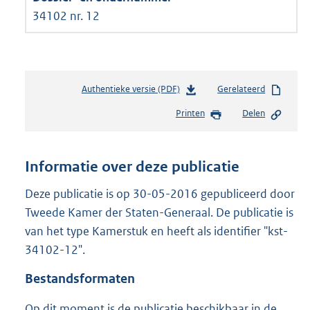
34102 nr. 12
Authentieke versie (PDF)
b
Gerelateerd
e
Printen
Delen
s
t
a
n
Informatie over deze publicatie
d
s
Deze publicatie is op 30-05-2016 gepubliceerd door
g
Tweede Kamer der Staten-Generaal. De publicatie is
r
van het type Kamerstuk en heeft als identifier "kst-
o
34102-12".
o
t
Bestandsformaten
t
e
Op dit moment is de publicatie beschikbaar in de
: