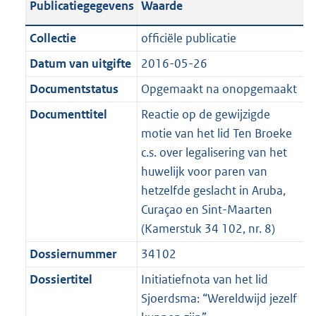
Publicatiegegevens
Waarde
a
t
t
a
c
i
:
e
t
t
n
a
i
t
a
c
4
:
e
t
Collectie
officiële publicatie
d
n
e
i
t
a
6
1
:
e
Datum van uitgifte
2016-05-26
s
d
i
e
i
t
K
0
1
:
g
s
Documentstatus
Opgemaakt na onopgemaakt
n
i
e
i
b
K
0
9
r
g
f
n
i
e
b
K
K
Documenttitel
Reactie op de gewijzigde
o
r
o
f
n
i
b
b
motie van het lid Ten Broeke
o
o
r
o
f
n
c.s. over legalisering van het
t
o
m
r
o
f
huwelijk voor paren van
t
t
a
m
r
o
hetzelfde geslacht in Aruba,
e
t
a
a
m
r
Curaçao en Sint-Maarten
:
e
t
a
a
m
(Kamerstuk 34 102, nr. 8)
2
:
t
a
a
Dossiernummer
34102
K
2
t
a
b
K
Dossiertitel
Initiatiefnota van het lid
t
b
Sjoerdsma: “Wereldwijd jezelf