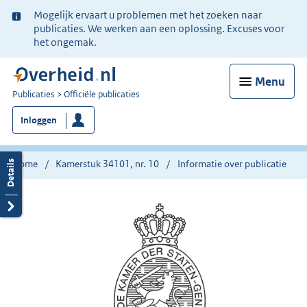
Ter
Mogelijk ervaart u problemen met het zoeken naar
informatie:
publicaties. We werken aan een oplossing. Excuses voor
het ongemak.
Menu
U
Publicaties
Officiële publicaties
bent
Inloggen
nu
hier:
Home
Kamerstuk 34101, nr. 10
Informatie over publicatie