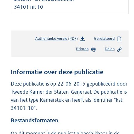
34101 nr. 10
Authentieke versie (PDF)
b
Gerelateerd
e
Printen
Delen
s
t
a
n
Informatie over deze publicatie
d
s
Deze publicatie is op 22-06-2015 gepubliceerd door
g
Tweede Kamer der Staten-Generaal. De publicatie is
r
van het type Kamerstuk en heeft als identifier "kst-
o
34101-10".
o
t
Bestandsformaten
t
e
Op dit moment is de publicatie beschikbaar in de
: