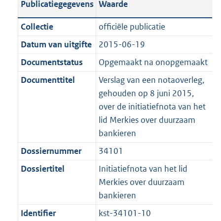
Publicatiegegevens
Waarde
a
t
t
a
c
i
:
e
t
t
n
a
i
t
a
c
1
:
e
t
Collectie
officiële publicatie
d
n
e
i
t
a
3
4
:
e
Datum van uitgifte
2015-06-19
s
d
i
e
i
t
0
5
1
:
g
s
Documentstatus
Opgemaakt na onopgemaakt
n
i
e
i
K
K
3
7
r
g
f
n
i
e
b
b
3
0
Documenttitel
Verslag van een notaoverleg,
o
r
o
f
n
i
K
K
gehouden op 8 juni 2015,
o
o
r
o
f
n
b
b
over de initiatiefnota van het
t
o
m
r
o
f
lid Merkies over duurzaam
t
t
a
m
r
o
bankieren
e
t
a
a
m
r
Dossiernummer
34101
:
e
t
a
a
m
2
:
Dossiertitel
Initiatiefnota van het lid
t
a
a
K
2
Merkies over duurzaam
t
a
b
K
bankieren
t
b
Identifier
kst-34101-10