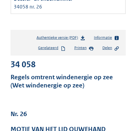
34058 nr. 26
Authentieke versie (PDF)
b
Informatie
e
Gerelateerd
Printen
Delen
s
t
34 058
a
n
d
Regels omtrent windenergie op zee
s
(Wet windenergie op zee)
g
r
o
o
t
Nr. 26
t
e
MOTIE VAN HET LID OUWEHAND
: