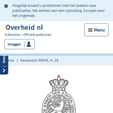
Ter
Mogelijk ervaart u problemen met het zoeken naar
informatie:
publicaties. We werken aan een oplossing. Excuses voor
het ongemak.
Menu
U
Publicaties
Officiële publicaties
bent
Inloggen
nu
hier:
Home
Kamerstuk 34058, nr. 26