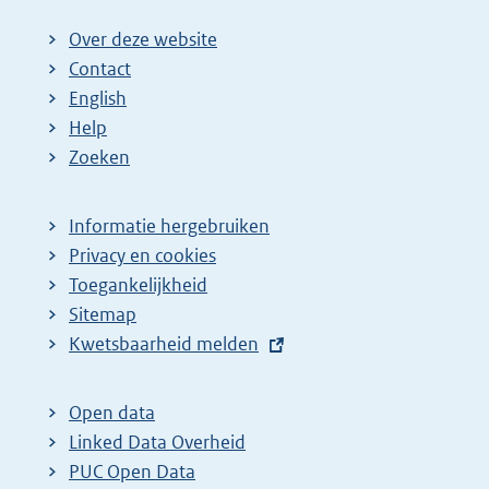
Over deze website
Contact
English
Help
Zoeken
Informatie hergebruiken
Privacy en cookies
Toegankelijkheid
Sitemap
E
Kwetsbaarheid melden
x
t
Open data
e
Linked Data Overheid
r
PUC Open Data