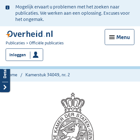
Ter
Mogelijk ervaart u problemen met het zoeken naar
informatie:
publicaties. We werken aan een oplossing. Excuses voor
het ongemak.
Menu
U
Publicaties
Officiële publicaties
bent
Inloggen
nu
hier:
Home
Kamerstuk 34049, nr. 2