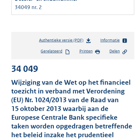
34049 nr. 2
Authentieke versie (PDF)
b
Informatie
e
Gerelateerd
Printen
Delen
s
t
34 049
a
n
d
Wijziging van de Wet op het financieel
s
toezicht in verband met Verordening
g
(EU) Nr. 1024/2013 van de Raad van
r
o
15 oktober 2013 waarbij aan de
o
Europese Centrale Bank specifieke
t
taken worden opgedragen betreffende
t
e
het beleid inzake het prudentieel
: