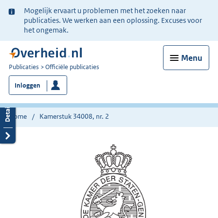
Ter
Mogelijk ervaart u problemen met het zoeken naar
informatie:
publicaties. We werken aan een oplossing. Excuses voor
het ongemak.
Menu
U
Publicaties
Officiële publicaties
bent
Inloggen
nu
hier:
Home
Kamerstuk 34008, nr. 2