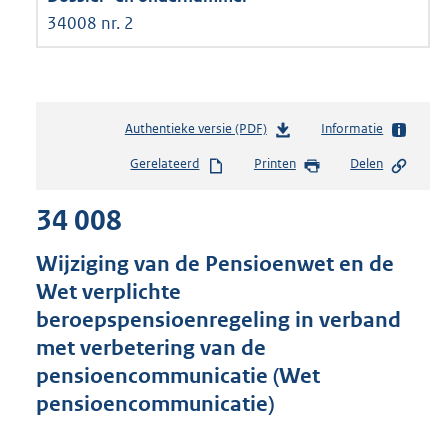
34008 nr. 2
Authentieke versie (PDF)
b
Informatie
e
Gerelateerd
Printen
Delen
s
t
34 008
a
n
d
Wijziging van de Pensioenwet en de
s
Wet verplichte
g
beroepspensioenregeling in verband
r
o
met verbetering van de
o
pensioencommunicatie (Wet
t
pensioencommunicatie)
t
e
: