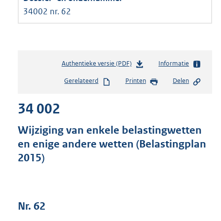
34002 nr. 62
Authentieke versie (PDF)
b
Informatie
e
Gerelateerd
Printen
Delen
s
t
34 002
a
n
d
Wijziging van enkele belastingwetten
s
en enige andere wetten (Belastingplan
g
2015)
r
o
o
t
t
Nr. 62
e
: