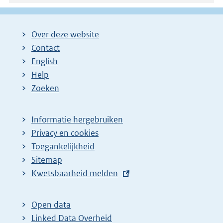
Over deze website
Contact
English
Help
Zoeken
Informatie hergebruiken
Privacy en cookies
Toegankelijkheid
Sitemap
E
Kwetsbaarheid melden
x
t
Open data
e
Linked Data Overheid