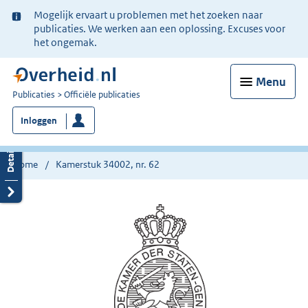
Ter
Mogelijk ervaart u problemen met het zoeken naar
informatie:
publicaties. We werken aan een oplossing. Excuses voor
het ongemak.
Menu
U
Publicaties
Officiële publicaties
bent
Inloggen
nu
hier:
Home
Kamerstuk 34002, nr. 62