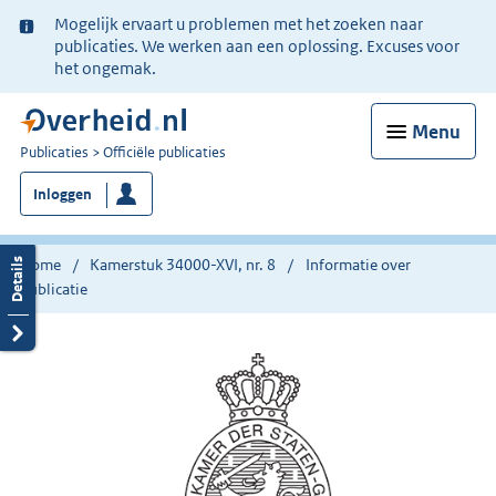
Ter
Mogelijk ervaart u problemen met het zoeken naar
informatie:
publicaties. We werken aan een oplossing. Excuses voor
het ongemak.
Menu
U
Publicaties
Officiële publicaties
bent
Inloggen
nu
hier:
Home
Kamerstuk 34000-XVI, nr. 8
Informatie over
publicatie