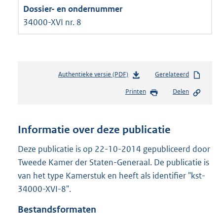
34000-XVI nr. 8
Authentieke versie (PDF)
b
Gerelateerd
e
Printen
Delen
s
t
a
n
Informatie over deze publicatie
d
s
Deze publicatie is op 22-10-2014 gepubliceerd door
g
Tweede Kamer der Staten-Generaal. De publicatie is
r
van het type Kamerstuk en heeft als identifier "kst-
o
34000-XVI-8".
o
t
Bestandsformaten
t
e