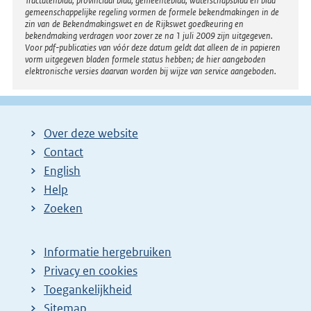
Tractatenblad, provinciaal blad, gemeenteblad, waterschapsblad en blad
gemeenschappelijke regeling vormen de formele bekendmakingen in de
zin van de Bekendmakingswet en de Rijkswet goedkeuring en
bekendmaking verdragen voor zover ze na 1 juli 2009 zijn uitgegeven.
Voor pdf-publicaties van vóór deze datum geldt dat alleen de in papieren
vorm uitgegeven bladen formele status hebben; de hier aangeboden
elektronische versies daarvan worden bij wijze van service aangeboden.
Over deze website
Contact
English
Help
Zoeken
Informatie hergebruiken
Privacy en cookies
Toegankelijkheid
Sitemap