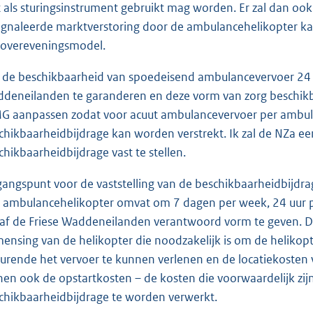
t als sturingsinstrument gebruikt mag worden. Er zal dan o
ignaleerde marktverstoring door de ambulancehelikopter 
icovereveningsmodel.
de beschikbaarheid van spoedeisend ambulancevervoer 24 u
deneilanden te garanderen en deze vorm van zorg beschikbaa
 aanpassen zodat voor acuut ambulancevervoer per ambula
chikbaarheidbijdrage kan worden verstrekt. Ik zal de NZa 
chikbaarheidbijdrage vast te stellen.
gangspunt voor de vaststelling van de beschikbaarheidbijdra
 ambulancehelikopter omvat om 7 dagen per week, 24 uur p
af de Friese Waddeneilanden verantwoord vorm te geven. Dit
ensing van de helikopter die noodzakelijk is om de heliko
urende het vervoer te kunnen verlenen en de locatiekoste
nen ook de opstartkosten – de kosten die voorwaardelijk zijn
chikbaarheidbijdrage te worden verwerkt.