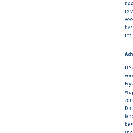
noo
te 
voo
bes
tot
Ach
De 
voo
Fry
vra
zor
Doo
lan
bes
spo