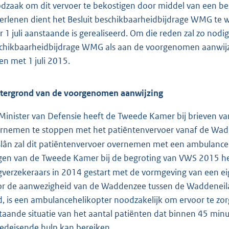
dzaak om dit vervoer te bekostigen door middel van een be
verlenen dient het Besluit beschikbaarheidbijdrage WMG te 
r 1 juli aanstaande is gerealiseerd. Om die reden zal zo nodi
chikbaarheidbijdrage WMG als aan de voorgenomen aanwijz
 en met 1 juli 2015.
tergrond van de voorgenomen aanwijzing
Minister van Defensie heeft de Tweede Kamer bij brieven v
rnemen te stoppen met het patiëntenvervoer vanaf de Wa
slân zal dit patiëntenvervoer overnemen met een ambulancehe
gen van de Tweede Kamer bij de begroting van VWS 2015 
gverzekeraars in 2014 gestart met de vormgeving van een eig
r de aanwezigheid van de Waddenzee tussen de Waddeneiland
d, is een ambulancehelikopter noodzakelijk om ervoor te zor
taande situatie van het aantal patiënten dat binnen 45 minu
edeisende hulp kan bereiken.