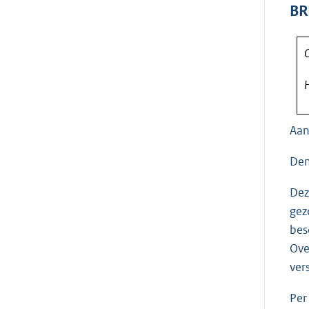
BR
O
H
Aan
Den
Dez
gez
bes
Ove
ver
Per