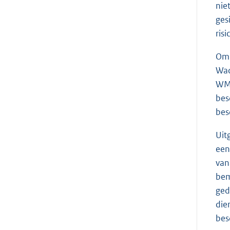
nie
ges
ris
Om 
Wad
WMG
bes
bes
Uit
een
van
bem
ged
die
bes