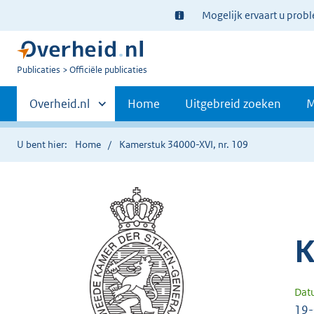
Ter
Mogelijk ervaart u prob
informatie:
U
Publicaties
Officiële publicaties
bent
Primaire
nu
Andere
Overheid.nl
Home
Uitgebreid zoeken
M
hier:
sites
navigatie
binnen
U bent hier:
Home
Kamerstuk 34000-XVI, nr. 109
K
Dat
19-