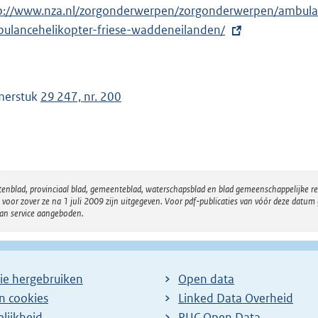
p://www.nza.nl/zorgonderwerpen/zorgonderwerpen/ambulan
ulancehelikopter-friese-waddeneilanden/
merstuk
29 247, nr. 200
atenblad, provinciaal blad, gemeenteblad, waterschapsblad en blad gemeenschappelijke 
 zover ze na 1 juli 2009 zijn uitgegeven. Voor pdf-publicaties van vóór deze datum g
van service aangeboden.
ie hergebruiken
Open data
en cookies
Linked Data Overheid
lijkheid
PUC Open Data