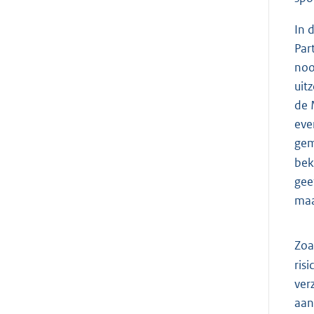
In 
Par
noo
uit
de 
eve
ge
bek
gee
maa
Zoa
ris
ver
aan