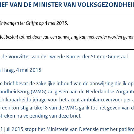
o
IEF VAN DE MINISTER VAN VOLKSGEZONDHEI
o
t
ntvangen ter Griffie op 4 mei 2015.
t
e
et besluit tot het doen van een aanwijzing kan niet eerder worden gen
:
4
 de Voorzitter van de Tweede Kamer der Staten-Generaal
2
K
 Haag, 4 mei 2015
b
e brief bevat de zakelijke inhoud van de aanwijzing die ik 
ondheidszorg (WMG) zal geven aan de Nederlandse Zorgautori
chikbaarheidbijdrage voor het acuut ambulancevervoer per
reenkomstig artikel 8 van de WMG ga ik tot het geven van de
streken na verzending van deze brief.
 1 juli 2015 stopt het Ministerie van Defensie met het pat