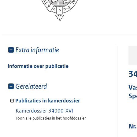
Toon
Extra informatie
meer
van:
Informatie over publicatie
34
Toon
Gerelateerd
Va
meer
Sp
van:
Publicaties in kamerdossier
Kamerdossier 34000-XVI
Toon alle publicaties in het hoofddossier
Nr