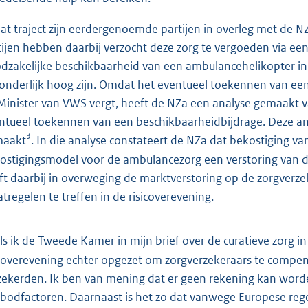
dat traject zijn eerdergenoemde partijen in overleg met de 
tijen hebben daarbij verzocht deze zorg te vergoeden via e
dzakelijke beschikbaarheid van een ambulancehelikopter in 
zonderlijk hoog zijn. Omdat het eventueel toekennen van een
Minister van VWS vergt, heeft de NZa een analyse gemaakt 
ntueel toekennen van een beschikbaarheidbijdrage. Deze an
3
maakt
. In die analyse constateert de NZa dat bekostiging 
ostigingsmodel voor de ambulancezorg een verstoring van 
ft daarbij in overweging de marktverstoring op de zorgver
tregelen te treffen in de risicoverevening.
ls ik de Tweede Kamer in mijn brief over de curatieve zorg in
icoverevening echter opgezet om zorgverzekeraars te compens
zekerden. Ik ben van mening dat er geen rekening kan word
bodfactoren. Daarnaast is het zo dat vanwege Europese rege