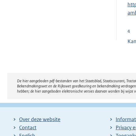
E
htt
x
amb
t
e
4
r
Ka
n
e
l
i
n
De hier aangeboden pdf-bestanden van het Staatsblad, Staatscourant, Tract
Disclaimer
k
Bekendmakingswet en de Rijkswet goedkeuring en bekendmaking verdragen voor
hebben; de hier aangeboden elektronische versies daarvan worden bij wijze 
:
Over deze website
Informat
Contact
Privacy 
English
Toeganke