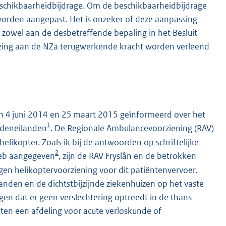
schikbaarheidbijdrage. Om de beschikbaarheidbijdrage
worden aangepast. Het is onzeker of deze aanpassing
g zowel aan de desbetreffende bepaling in het Besluit
ing aan de NZa terugwerkende kracht worden verleend
an 4 juni 2014 en 25 maart 2015 geïnformeerd over het
1
ddeneilanden
. De Regionale Ambulancevoorziening (RAV)
likopter. Zoals ik bij de antwoorden op schriftelijke
2
heb aangegeven
, zijn de RAV Fryslân en de betrokken
en helikoptervoorziening voor dit patiëntenvervoer.
en en de dichtstbijzijnde ziekenhuizen op het vaste
gen dat er geen verslechtering optreedt in de thans
ten een afdeling voor acute verloskunde of