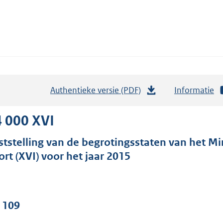
Authentieke versie (PDF)
b
Informatie
e
s
 000 XVI
t
ststelling van de begrotingsstaten van het Mi
a
ort (XVI) voor het jaar 2015
n
d
s
g
. 109
r