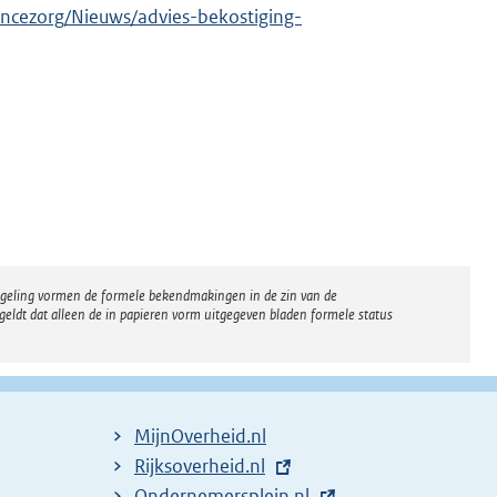
cezorg/Nieuws/advies-bekostiging-
regeling vormen de formele bekendmakingen in de zin van de
eldt dat alleen de in papieren vorm uitgegeven bladen formele status
MijnOverheid.nl
E
Rijksoverheid.nl
x
E
Ondernemersplein.nl