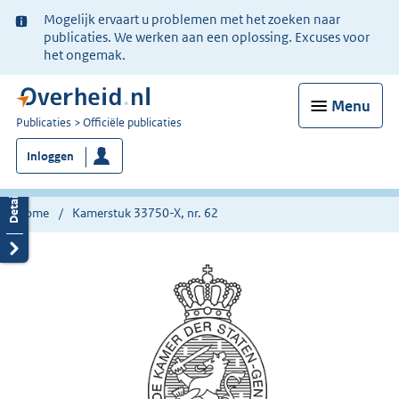
Ter
Mogelijk ervaart u problemen met het zoeken naar
informatie:
publicaties. We werken aan een oplossing. Excuses voor
het ongemak.
Menu
U
Publicaties
Officiële publicaties
bent
Inloggen
nu
hier:
Home
Kamerstuk 33750-X, nr. 62