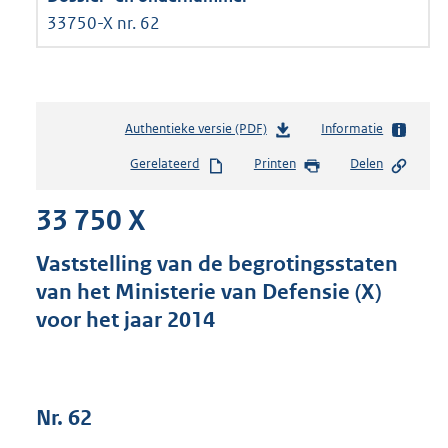
33750-X nr. 62
Authentieke versie (PDF)
b
Informatie
e
Gerelateerd
Printen
Delen
s
t
33 750 X
a
n
d
Vaststelling van de begrotingsstaten
s
van het Ministerie van Defensie (X)
g
voor het jaar 2014
r
o
o
t
t
Nr. 62
e
: