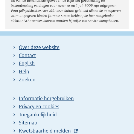
zin van de Bekendmakingswet en de Rijkswet goedkeuring en
bekendmaking verdragen voor zover ze na 1 juli 2009 zijn uitgegeven.
Voor pdf-publicaties van vóór deze datum geldt dat alleen de in papieren
vorm uitgegeven bladen formele status hebben; de hier aangeboden
elektronische versies daarvan worden bij wijze van service aangeboden.
Over deze website
Contact
English
Help
Zoeken
Informatie hergebruiken
Privacy en cookies
Toegankelijkheid
Sitemap
E
Kwetsbaarheid melden