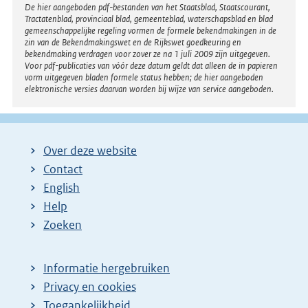
Disclaimer
De hier aangeboden pdf-bestanden van het Staatsblad, Staatscourant,
Tractatenblad, provinciaal blad, gemeenteblad, waterschapsblad en blad
gemeenschappelijke regeling vormen de formele bekendmakingen in de
zin van de Bekendmakingswet en de Rijkswet goedkeuring en
bekendmaking verdragen voor zover ze na 1 juli 2009 zijn uitgegeven.
Voor pdf-publicaties van vóór deze datum geldt dat alleen de in papieren
vorm uitgegeven bladen formele status hebben; de hier aangeboden
elektronische versies daarvan worden bij wijze van service aangeboden.
Over deze website
Contact
English
Help
Zoeken
Informatie hergebruiken
Privacy en cookies
Toegankelijkheid