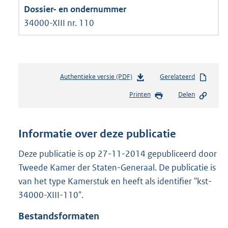
34000-XIII nr. 110
Authentieke versie (PDF)
b
Gerelateerd
e
Printen
Delen
s
t
a
n
Informatie over deze publicatie
d
s
Deze publicatie is op 27-11-2014 gepubliceerd door
g
Tweede Kamer der Staten-Generaal. De publicatie is
r
van het type Kamerstuk en heeft als identifier "kst-
o
34000-XIII-110".
o
t
Bestandsformaten
t
e