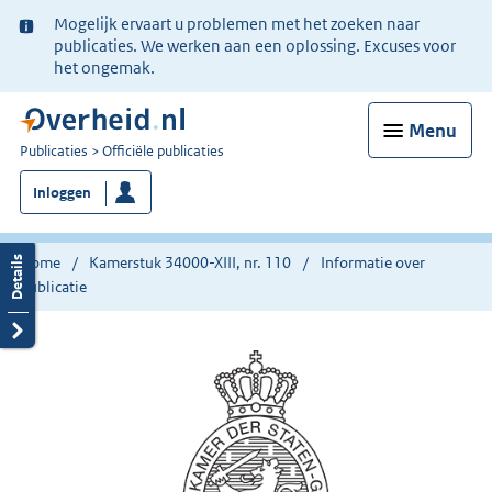
Ter
Mogelijk ervaart u problemen met het zoeken naar
informatie:
publicaties. We werken aan een oplossing. Excuses voor
het ongemak.
Menu
U
Publicaties
Officiële publicaties
bent
Inloggen
nu
hier:
Home
Kamerstuk 34000-XIII, nr. 110
Informatie over
publicatie