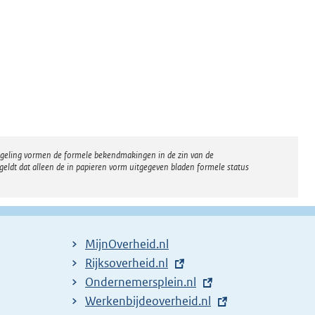
regeling vormen de formele bekendmakingen in de zin van de
eldt dat alleen de in papieren vorm uitgegeven bladen formele status
MijnOverheid.nl
E
Rijksoverheid.nl
x
E
Ondernemersplein.nl
t
x
E
Werkenbijdeoverheid.nl