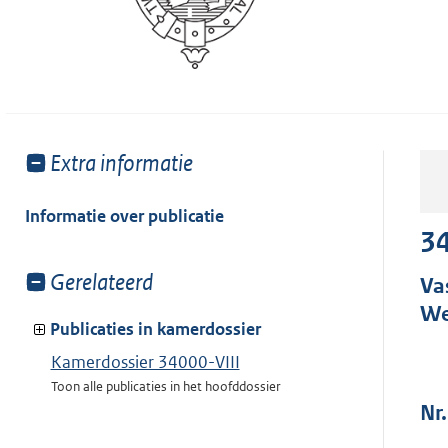
Toon
Extra informatie
meer
van:
Informatie over publicatie
34
Toon
Gerelateerd
Va
meer
We
van:
Publicaties in kamerdossier
Kamerdossier 34000-VIII
Toon alle publicaties in het hoofddossier
Nr.