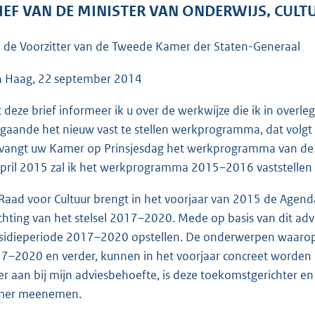
o
IEF VAN DE MINISTER VAN ONDERWIJS, CUL
o
t
 de Voorzitter van de Tweede Kamer der Staten-Generaal
t
e
 Haag, 22 september 2014
:
 deze brief informeer ik u over de werkwijze die ik in ove
3
gaande het nieuw vast te stellen werkprogramma, dat volg
7
vangt uw Kamer op Prinsjesdag het werkprogramma van de Raa
K
april 2015 zal ik het werkprogramma 2015–2016 vaststellen
b
Raad voor Cultuur brengt in het voorjaar van 2015 de Agenda 
ichting van het stelsel 2017–2020. Mede op basis van dit adv
sidieperiode 2017–2020 opstellen. De onderwerpen waarop s
7–2020 en verder, kunnen in het voorjaar concreet worden
er aan bij mijn adviesbehoefte, is deze toekomstgerichter 
mer meenemen.