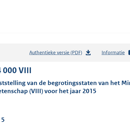
Authentieke versie (PDF)
b
Informatie
e
s
 000 VIII
t
ststelling van de begrotingsstaten van het Mi
a
tenschap (VIII) voor het jaar 2015
n
d
s
g
 5
r