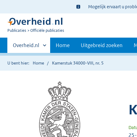
Ter
Mogelijk ervaart u prob
informatie:
U
Publicaties
Officiële publicaties
bent
Primaire
nu
Andere
Overheid.nl
Home
Uitgebreid zoeken
M
hier:
sites
navigatie
binnen
U bent hier:
Home
Kamerstuk 34000-VIII, nr. 5
K
Dat
25-