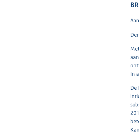
BR
Aan
Den
Met
aan
ont
In 
De 
inr
sub
201
bet
Ka