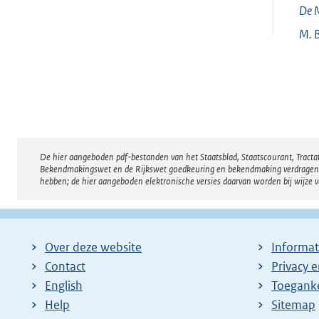
De M
M.
De hier aangeboden pdf-bestanden van het Staatsblad, Staatscourant, Tract
Disclaimer
Bekendmakingswet en de Rijkswet goedkeuring en bekendmaking verdragen voor
hebben; de hier aangeboden elektronische versies daarvan worden bij wijze 
Over deze website
Informat
Contact
Privacy 
English
Toeganke
Help
Sitemap