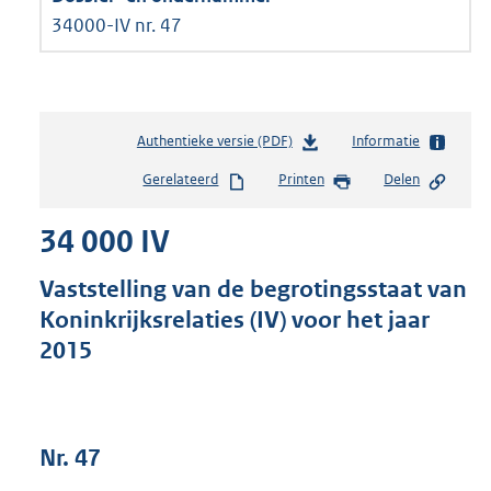
34000-IV nr. 47
Authentieke versie (PDF)
b
Informatie
e
Gerelateerd
Printen
Delen
s
t
34 000 IV
a
n
d
Vaststelling van de begrotingsstaat van
s
Koninkrijksrelaties (IV) voor het jaar
g
2015
r
o
o
t
t
Nr. 47
e
: