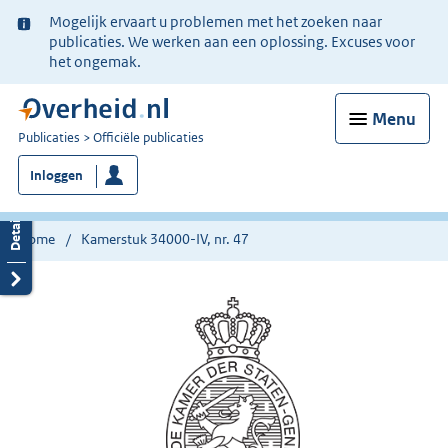
Ter
Mogelijk ervaart u problemen met het zoeken naar
informatie:
publicaties. We werken aan een oplossing. Excuses voor
het ongemak.
Menu
U
Publicaties
Officiële publicaties
bent
Inloggen
nu
hier:
Home
Kamerstuk 34000-IV, nr. 47