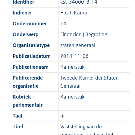
Identifier
kst-34000-B-14
Indiener
H.G.J. Kamp
Ondernummer
14
Onderwerp
Financiën | Begroting
Organisatietype
staten generaal
Publicatiedatum
2014-11-06
Publicatienaam
Kamerstuk
Publicerende
Tweede Kamer der Staten-
organisatie
Generaal
Rubriek
Kamerstuk
parlementair
Taal
nl
Titel
Vaststelling van de
begrotingsstaat van het