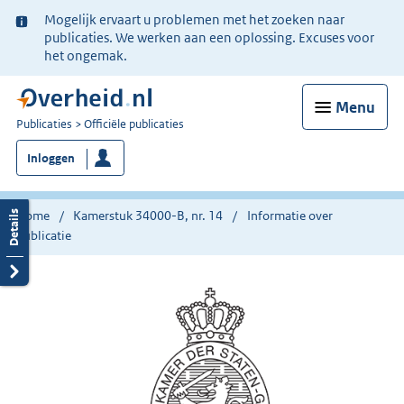
Ter
Mogelijk ervaart u problemen met het zoeken naar
informatie:
publicaties. We werken aan een oplossing. Excuses voor
het ongemak.
Menu
U
Publicaties
Officiële publicaties
bent
Inloggen
nu
hier:
Home
Kamerstuk 34000-B, nr. 14
Informatie over
publicatie