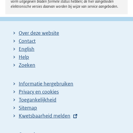
vorm uitgegeven bladen formele status hebben; de hier aangeboden
elektronische versies daarvan worden bij wijze van service aangeboden.
Over deze website
Contact
English
Help
Zoeken
Informatie hergebruiken
Privacy en cookies
Toegankelijkheid
Sitemap
E
Kwetsbaarheid melden
x
t