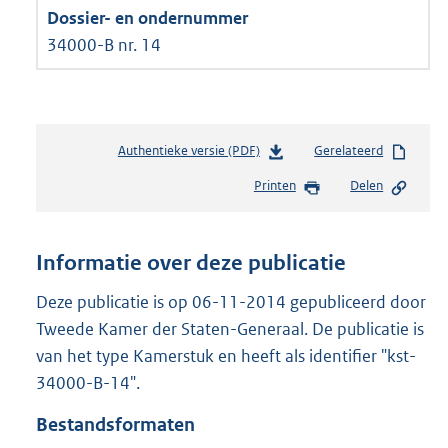
34000-B nr. 14
Authentieke versie (PDF)
b
Gerelateerd
e
Printen
Delen
s
t
a
n
Informatie over deze publicatie
d
s
Deze publicatie is op 06-11-2014 gepubliceerd door
g
Tweede Kamer der Staten-Generaal. De publicatie is
r
van het type Kamerstuk en heeft als identifier "kst-
o
34000-B-14".
o
t
Bestandsformaten
t
e