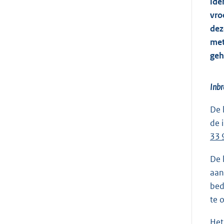
ide
vro
dez
met
geh
Inbr
De 
de 
33 
De 
aan
bed
te 
Het