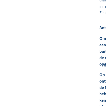
die
in 
Zie
Ant
Om 
ee
bui
de 
opg
Op 
ont
de 
heb
ken