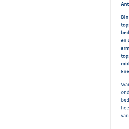
Ant
Bin
top
bed
en 
arm
top
mid
Ene
Wan
ond
bed
hee
van