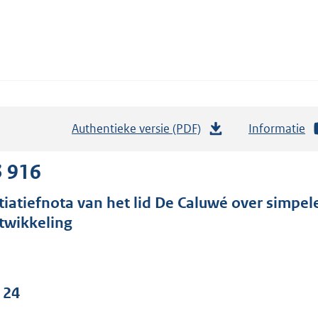
Authentieke versie (PDF)
b
Informatie
e
s
3 916
t
itiatiefnota van het lid De Caluwé over simpel
a
twikkeling
n
d
s
g
 24
r