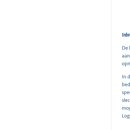
Inbr
De 
aan
opm
In 
bed
spe
sle
mog
Log