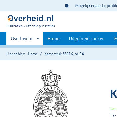
Ter
Mogelijk ervaart u prob
informatie:
U
Publicaties
Officiële publicaties
bent
Primaire
nu
Andere
Overheid.nl
Home
Uitgebreid zoeken
M
hier:
sites
navigatie
binnen
U bent hier:
Home
Kamerstuk 33916, nr. 24
K
Dat
17-