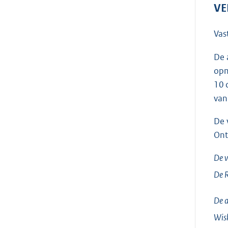
VE
Vas
De 
opm
10 
van
De 
Ont
De v
De 
De a
Wis