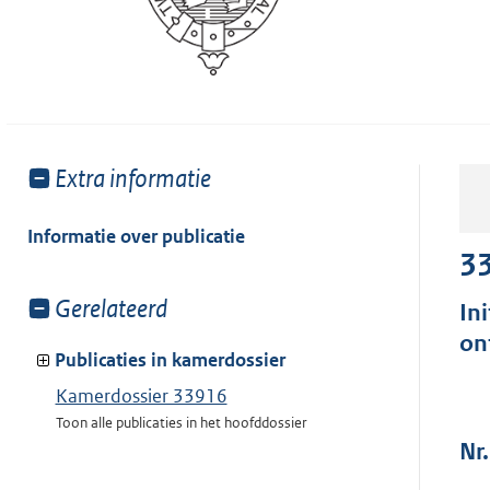
Toon
Extra informatie
meer
van:
Informatie over publicatie
3
Toon
Gerelateerd
In
meer
on
van:
Publicaties in kamerdossier
Kamerdossier 33916
Toon alle publicaties in het hoofddossier
Nr.