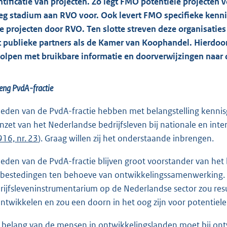
ntificatie van projecten. Zo legt FMO potentiële projecten
eg stadium aan RVO voor. Ook levert FMO specifieke kennis
e projecten door RVO. Ten slotte streven deze organisati
 publieke partners als de Kamer van Koophandel. Hierdoo
olpen met bruikbare informatie en doorverwijzingen naar de
eng PvdA-fractie
leden van de PvdA-fractie hebben met belangstelling ken
inzet van het Nederlandse bedrijfsleven bij nationale en in
916, nr. 23
). Graag willen zij het onderstaande inbrengen.
leden van de PvdA-fractie blijven groot voorstander van het 
bestedingen ten behoeve van ontwikkelingssamenwerking. 
rijfsleveninstrumentarium op de Nederlandse sector zou resul
ontwikkelen en zou een doorn in het oog zijn voor potentie
 belang van de mensen in ontwikkelingslanden moet bij ontw