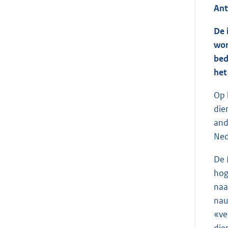
Ant
De 
wor
bed
het
Op 
die
and
Ned
De 
hog
naa
nau
«ve