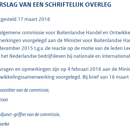
o
RSLAG VAN EEN SCHRIFTELIJK OVERLEG
o
t
tgesteld
17 maart 2016
t
e
algemene commissie voor Buitenlandse Handel en Ontwikke
:
erkingen voorgelegd aan de Minister voor Buitenlandse Ha
6
december 2015 t.g.v. de reactie op de motie van de leden L
6
 het Nederlandse bedrijfsleven bij nationale en internation
K
vragen en opmerkingen zijn op 4 februari 2016 aan de Minis
b
wikkelingssamenwerking voorgelegd. Bij brief van 16 maart
oorzitter van de commissie,
Roon
djunct-griffier van de commissie,
kerke