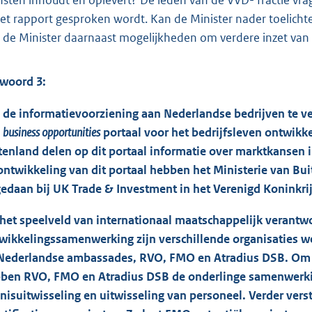
nsten inhoudt en oplevert? De leden van de VVD- fractie vra
het rapport gesproken wordt. Kan de Minister nader toelicht
t de Minister daarnaast mogelijkheden om verdere inzet van 
woord 3:
de informatievoorziening aan Nederlandse bedrijven te ve
n
business opportunities
portaal voor het bedrijfsleven ontwikk
tenland delen op dit portaal informatie over marktkansen 
ontwikkeling van dit portaal hebben het Ministerie van Bu
edaan bij UK Trade & Investment in het Verenigd Koninkrij
het speelveld van internationaal maatschappelijk verant
wikkelingssamenwerking zijn verschillende organisaties w
Nederlandse ambassades, RVO, FMO en Atradius DSB. Om d
ben RVO, FMO en Atradius DSB de onderlinge samenwerkin
nisuitwisseling en uitwisseling van personeel. Verder ve