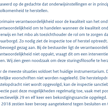
aseerd op de gedachte dat onderwijsinstellingen er in princip
olkomenheid te herstellen.
primaire verantwoordelijkheid voor de kwaliteit van het onder
antwoordelijkheid om te handelen wanneer de kwaliteit onde
erwijs en het mbo als toezichthouder de rol om te zorgen da
aarborgd. Zo nodig ziet de inspectie toe of herstel optreedt.
 bevoegd gezag aan. Bij de bestuurder ligt de verantwoordelijk
antwoordelijkheid niet oppakt, vraagt dit om een interventie
ten. Wij zien geen noodzaak om deze sturingsfilosofie te herz
r de meeste situaties voldoet het huidige instrumentarium. 
telijke voorschriften niet worden nageleefd. Die herstelopdra
stelopdracht niet wordt opgevolgd, kan de inspectie sanctie
pectie past deze mogelijkheden regelmatig toe, vaak met posi
pectievelijk 29 en elf keer een bekostigingssanctie opgelegd.
in 2018 zestien keer beroep aangetekend tegen besluiten en