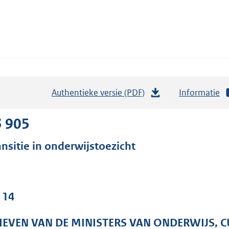
Authentieke versie (PDF)
b
Informatie
e
s
3 905
t
ansitie in onderwijstoezicht
a
n
d
s
 14
g
r
IEVEN VAN DE MINISTERS VAN ONDERWIJS, 