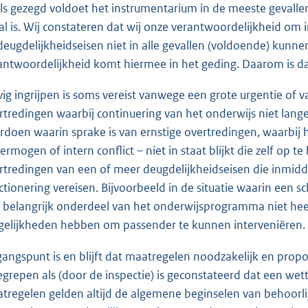
ls gezegd voldoet het instrumentarium in de meeste gevallen. E
al is. Wij constateren dat wij onze verantwoordelijkheid om
deugdelijkheidseisen niet in alle gevallen (voldoende) kun
antwoordelijkheid komt hiermee in het geding. Daarom is da
vig ingrijpen is soms vereist vanwege een grote urgentie of v
rtredingen waarbij continuering van het onderwijs niet lange
rdoen waarin sprake is van ernstige overtredingen, waarbij 
ermogen of intern conflict – niet in staat blijkt die zelf op te
rtredingen van een of meer deugdelijkheidseisen die inmidde
ctionering vereisen. Bijvoorbeeld in de situatie waarin een 
 belangrijk onderdeel van het onderwijsprogramma niet heeft
elijkheden hebben om passender te kunnen interveniëren.
gangspunt is en blijft dat maatregelen noodzakelijk en prop
egrepen als (door de inspectie) is geconstateerd dat een wette
tregelen gelden altijd de algemene beginselen van behoorlij