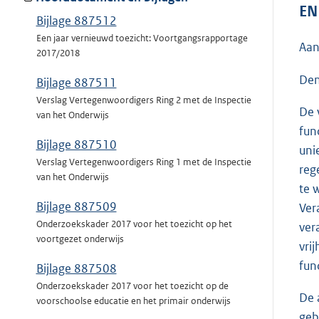
EN
Bijlage 887512
Een jaar vernieuwd toezicht: Voortgangsrapportage
Aan
2017/2018
Den
Bijlage 887511
Verslag Vertegenwoordigers Ring 2 met de Inspectie
De 
van het Onderwijs
fun
Bijlage 887510
uni
Verslag Vertegenwoordigers Ring 1 met de Inspectie
reg
van het Onderwijs
te 
Bijlage 887509
Ver
Onderzoekskader 2017 voor het toezicht op het
ver
voortgezet onderwijs
vri
fun
Bijlage 887508
Onderzoekskader 2017 voor het toezicht op de
De 
voorschoolse educatie en het primair onderwijs
geb