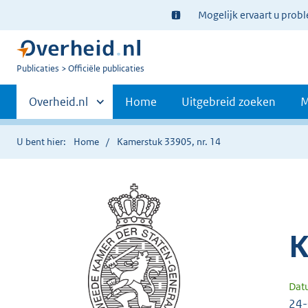
Ter
Mogelijk ervaart u prob
informatie:
U
Publicaties
Officiële publicaties
bent
Primaire
nu
Andere
Overheid.nl
Home
Uitgebreid zoeken
M
hier:
sites
navigatie
binnen
U bent hier:
Home
Kamerstuk 33905, nr. 14
K
Dat
24-