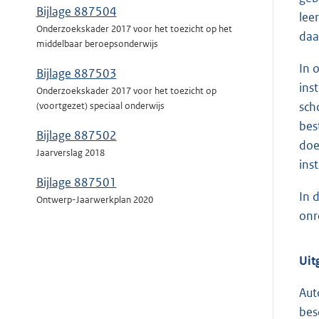
Bijlage 887504
lee
Onderzoekskader 2017 voor het toezicht op het
daa
middelbaar beroepsonderwijs
In 
Bijlage 887503
ins
Onderzoekskader 2017 voor het toezicht op
sch
(voortgezet) speciaal onderwijs
bes
Bijlage 887502
doe
Jaarverslag 2018
ins
Bijlage 887501
In 
Ontwerp-Jaarwerkplan 2020
onr
Uit
Aut
bes