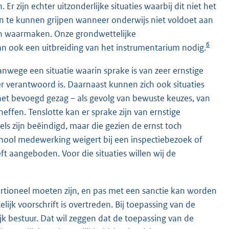
r zijn echter uitzonderlijke situaties waarbij dit niet het
 in te kunnen grijpen wanneer onderwijs niet voldoet aan
nen waarmaken. Onze grondwettelijke
6
n ook een uitbreiding van het instrumentarium nodig.
anwege een situatie waarin sprake is van zeer ernstige
r verantwoord is. Daarnaast kunnen zich ook situaties
het bevoegd gezag – als gevolg van bewuste keuzes, van
 heffen. Tenslotte kan er sprake zijn van ernstige
ls zijn beëindigd, maar die gezien de ernst toch
school medewerking weigert bij een inspectiebezoek of
 aangeboden. Voor die situaties willen wij de
ortioneel moeten zijn, en pas met een sanctie kan worden
lijk voorschrift is overtreden. Bij toepassing van de
k bestuur. Dat wil zeggen dat de toepassing van de