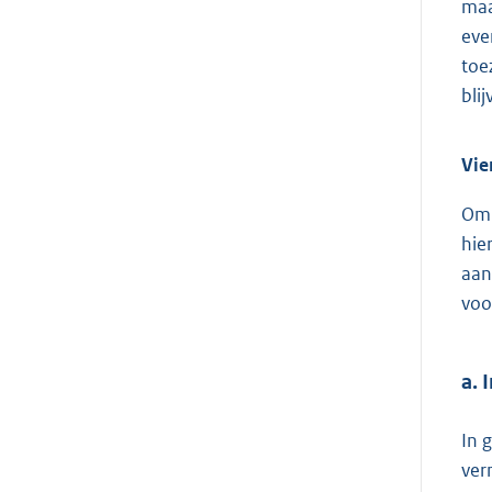
maa
eve
toe
blij
Vie
Om 
hie
aan
voo
a. 
In 
ver