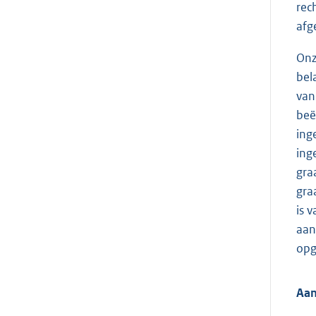
rec
afge
Onz
bel
van
beë
ing
ing
gra
gra
is 
aan
opg
Aan