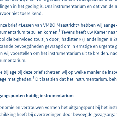
rlingen in het geding is. Ons instrumentarium en dat van de In
rvoor niet toereikend.
onze brief «Lessen van VMBO Maastricht» hebben wij aangek
1
trumentarium te zullen komen.
Tevens heeft uw Kamer naar 
ool die beïnvloed zou zijn door jihadisten» (Handelingen II 
taande bevoegdheden gevraagd om in ernstige en urgente 
n wij voorstellen om het instrumentarium uit te breiden, nad
trumentarium.
de bijlage bij deze brief schetsen wij op welke manier de insp
3
egelmatigheden.
Dit laat zien dat het instrumentarium, beha
gangspunten huidig instrumentarium
onomie en vertrouwen vormen het uitgangspunt bij het instr
chikking heeft bij overtredingen door bevoegde gezagsorgan