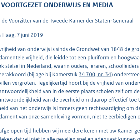
o
 VOORTGEZET ONDERWIJS EN MEDIA
o
t
 de Voorzitter van de Tweede Kamer der Staten-Generaal
t
e
 Haag, 7 juni 2019
:
vrijheid van onderwijs is sinds de Grondwet van 1848 de gro
8
damentele vrijheid, die leidde tot een pluriform en hoogwa
3
ek stelsel in Nederland, waarin ouders, leraren, schoolleide
K
eerakkoord (bijlage bij Kamerstuk
34 700, nr. 34
) onderstree
b
willen vergroten. Tegelijkertijd hoort bij de vrijheid van ond
antwoordelijkheid van in de eerste plaats scholen zelf om d
antwoordelijkheid van de overheid om daarop effectief toe te
jheid van het onderwijs is immers geen rechtvaardiging om 
dament van onze samenleving vormen, niet te eerbiedigen o
afgelopen tijd hebben wij meerdere keren met uw Kamer gesp
leken dat wij niet in alle gevallen snel en adequaat kunnen 