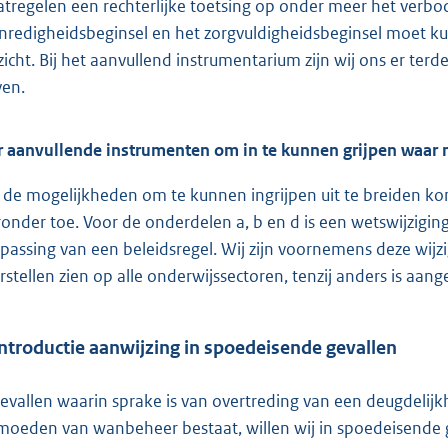
tregelen een rechterlijke toetsing op onder meer het verbod 
nredigheidsbeginsel en het zorgvuldigheidsbeginsel moet k
zicht. Bij het aanvullend instrumentarium zijn wij ons er te
ven.
r aanvullende instrumenten om in te kunnen grijpen waar 
de mogelijkheden om te kunnen ingrijpen uit te breiden kome
ronder toe. Voor de onderdelen a, b en d is een wetswijzigin
passing van een beleidsregel. Wij zijn voornemens deze wijzi
rstellen zien op alle onderwijssectoren, tenzij anders is aan
Introductie aanwijzing in spoedeisende gevallen
gevallen waarin sprake is van overtreding van een deugdelijk
moeden van wanbeheer bestaat, willen wij in spoedeisende g