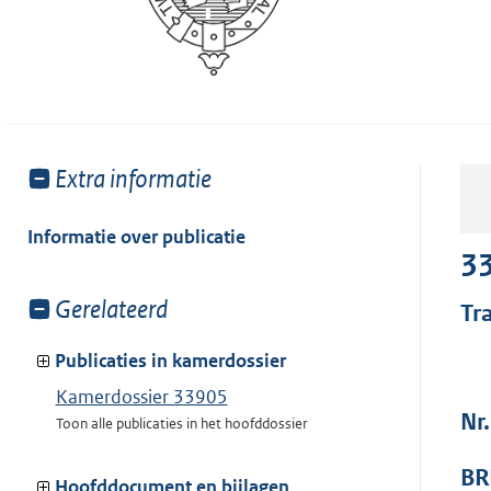
Toon
Extra informatie
meer
van:
Informatie over publicatie
3
Toon
Gerelateerd
Tr
meer
van:
Publicaties in kamerdossier
Kamerdossier 33905
Nr.
Toon alle publicaties in het hoofddossier
BR
Hoofddocument en bijlagen