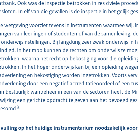
htbank. Ook was de inspectie betrokken in zes civiele procedu
sloten. In elf van die gevallen is de inspectie in het gelijk ges
e wetgeving voorziet tevens in instrumenten waarmee wij, in
angen van leerlingen of studenten of van de samenleving, d
 onderwijsinstellingen. Bij langdurig zeer zwak onderwijs in 
indigd. In het mbo kunnen de rechten om onderwijs te mog
etrokken, waarna het recht op bekostiging voor die opleidin
etrokken. In het hoger onderwijs kan bij een opleiding wegens
adverlening en bekostiging worden ingetrokken. Voorts verva
adverlening door een negatief accreditatieoordeel of een tus
van bestuurlijk wanbeheer in een van de sectoren heeft de 
wijzing een gerichte opdracht te geven aan het bevoegd geza
5
esomd.
vulling op het huidige instrumentarium noodzakelijk voor u