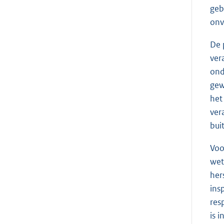
geb
onv
De 
ver
ond
gew
het
ver
bui
Voo
wet
her
ins
res
is 