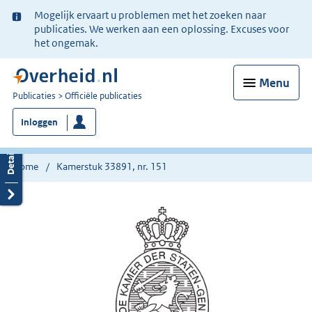
Ter
Mogelijk ervaart u problemen met het zoeken naar
informatie:
publicaties. We werken aan een oplossing. Excuses voor
het ongemak.
Menu
U
Publicaties
Officiële publicaties
bent
Inloggen
nu
hier:
Home
Kamerstuk 33891, nr. 151