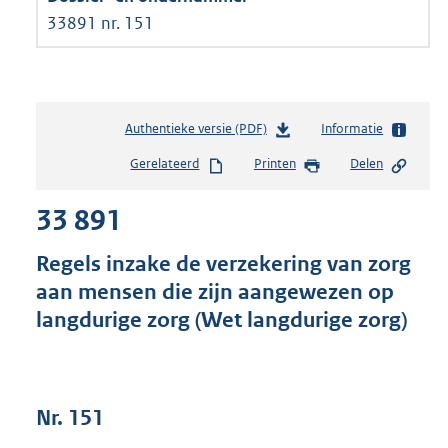
33891 nr. 151
Authentieke versie (PDF)
b
Informatie
e
Gerelateerd
Printen
Delen
s
t
33 891
a
n
d
Regels inzake de verzekering van zorg
s
aan mensen die zijn aangewezen op
g
langdurige zorg (Wet langdurige zorg)
r
o
o
t
t
Nr. 151
e
: