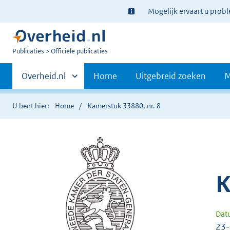
Ter
Mogelijk ervaart u prob
informatie:
U
Publicaties
Officiële publicaties
bent
Primaire
nu
Andere
Overheid.nl
Home
Uitgebreid zoeken
M
hier:
sites
navigatie
binnen
U bent hier:
Home
Kamerstuk 33880, nr. 8
K
Dat
23-