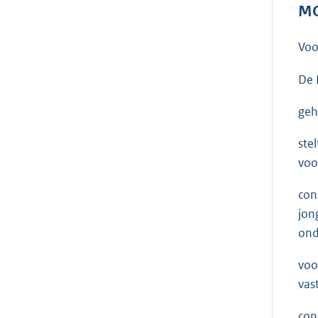
MO
Voo
De 
geh
ste
voo
con
jon
ond
voo
vas
con