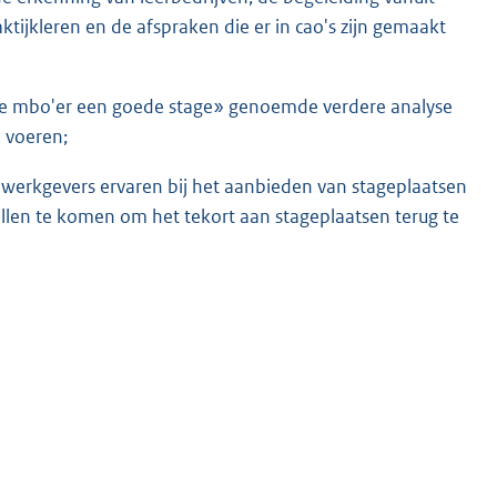
tijkleren en de afspraken die er in cao's zijn gemaakt
«Elke mbo'er een goede stage» genoemde verdere analyse
e voeren;
 werkgevers ervaren bij het aanbieden van stageplaatsen
llen te komen om het tekort aan stageplaatsen terug te