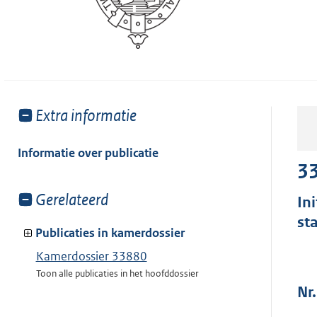
Toon
Extra informatie
meer
van:
Informatie over publicatie
3
Toon
Gerelateerd
In
meer
st
van:
Publicaties in kamerdossier
Kamerdossier 33880
Toon alle publicaties in het hoofddossier
Nr.