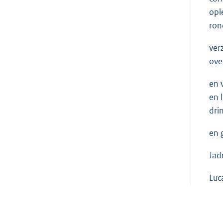
opl
ron
ver
ove
en 
en 
dri
en 
Jad
Luc