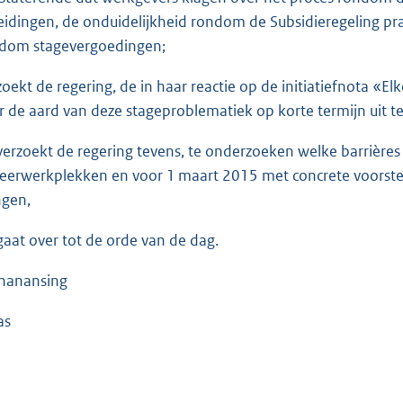
eidingen, de onduidelijkheid rondom de Subsidieregeling prak
dom stagevergoedingen;
zoekt de regering, de in haar reactie op de initiatiefnota 
r de aard van deze stageproblematiek op korte termijn uit t
verzoekt de regering tevens, te onderzoeken welke barrières
leerwerkplekken en voor 1 maart 2015 met concrete voorste
ngen,
gaat over tot de orde van de dag.
nanansing
as