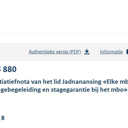
Authentieke versie (PDF)
b
Informatie
e
s
3 880
t
itiatiefnota van het lid Jadnanansing «Elke m
a
agebegeleiding en stagegarantie bij het mbo»
n
d
s
g
 8
r