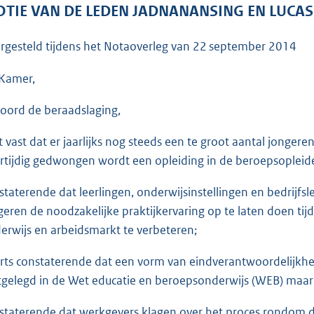
o
TIE VAN DE LEDEN JADNANANSING EN LUCAS
o
t
rgesteld tijdens het Notaoverleg van
22 september 2014
t
e
Kamer,
:
oord de beraadslaging,
3
7
lt vast dat er jaarlijks nog steeds een te groot aantal jong
K
rtijdig gedwongen wordt een opleiding in de beroepsopleide
b
staterende dat leerlingen, onderwijsinstellingen en bedrij
geren de noodzakelijke praktijkervaring op te laten doen ti
erwijs en arbeidsmarkt te verbeteren;
rts constaterende dat een vorm van eindverantwoordelijkheid
tgelegd in de Wet educatie en beroepsonderwijs (WEB) maar in
staterende dat werkgevers klagen over het proces rondom de