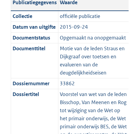
Publicatiegegevens
Waarde
a
t
t
a
c
i
:
e
t
t
n
a
i
t
a
c
3
:
e
t
Collectie
officiële publicatie
d
n
e
i
t
a
6
7
:
e
Datum van uitgifte
2015-09-24
s
d
i
e
i
t
K
K
3
:
g
s
Documentstatus
Opgemaakt na onopgemaakt
n
i
e
i
b
b
K
2
r
g
f
n
i
e
b
K
Documenttitel
Motie van de leden Straus en
o
r
o
f
n
i
b
Dijkgraaf over toetsen en
o
o
r
o
f
n
evalueren van de
t
o
m
r
o
f
deugdelijkheidseisen
t
t
a
m
r
o
Dossiernummer
33862
e
t
a
a
m
r
:
e
Dossiertitel
Voorstel van wet van de leden
t
a
a
m
3
:
Bisschop, Van Meenen en Rog
t
a
a
K
3
tot wijziging van de Wet op
t
a
b
K
het primair onderwijs, de Wet
t
b
primair onderwijs BES, de Wet