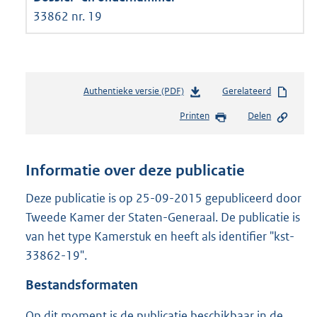
33862 nr. 19
Authentieke versie (PDF)
b
Gerelateerd
e
Printen
Delen
s
t
a
n
Informatie over deze publicatie
d
s
Deze publicatie is op 25-09-2015 gepubliceerd door
g
Tweede Kamer der Staten-Generaal. De publicatie is
r
van het type Kamerstuk en heeft als identifier "kst-
o
33862-19".
o
t
Bestandsformaten
t
e
Op dit moment is de publicatie beschikbaar in de
: