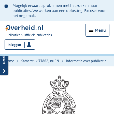
Ter
Mogelijk ervaart u problemen met het zoeken naar
informatie:
publicaties. We werken aan een oplossing. Excuses voor
het ongemak.
Menu
U
Publicaties
Officiële publicaties
bent
Inloggen
nu
hier:
Home
Kamerstuk 33862, nr. 19
Informatie over publicatie