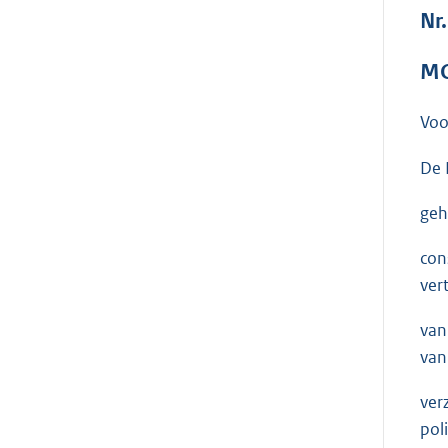
Nr.
MO
Voo
De 
geh
con
ver
van
van
ver
pol