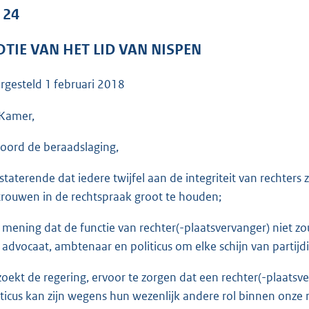
o
 24
o
t
TIE VAN HET LID VAN NISPEN
t
e
rgesteld
1 februari 2018
:
3
Kamer,
6
oord de beraadslaging,
K
b
staterende dat iedere twijfel aan de integriteit van rechte
trouwen in de rechtspraak groot te houden;
 mening dat de functie van rechter(-plaatsvervanger) niet
 advocaat, ambtenaar en politicus om elke schijn van partij
zoekt de regering, ervoor te zorgen dat een rechter(-plaats
iticus kan zijn wegens hun wezenlijk andere rol binnen onze r