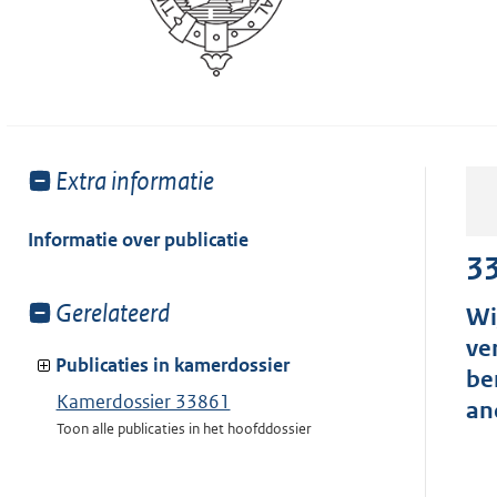
Toon
Extra informatie
meer
van:
Informatie over publicatie
3
Toon
Gerelateerd
Wi
meer
ve
van:
Publicaties in kamerdossier
be
Kamerdossier 33861
an
Toon alle publicaties in het hoofddossier