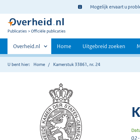
Ter
Mogelijk ervaart u prob
informatie:
U
Publicaties
Officiële publicaties
bent
Primaire
nu
Andere
Overheid.nl
Home
Uitgebreid zoeken
M
hier:
sites
navigatie
binnen
U bent hier:
Home
Kamerstuk 33861, nr. 24
K
Dat
02-