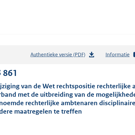
Authentieke versie (PDF)
b
Informatie
e
s
3 861
t
jziging van de Wet rechtspositie rechterlijk
a
rband met de uitbreiding van de mogelijkhed
n
noemde rechterlijke ambtenaren disciplinaire
d
dere maatregelen te treffen
s
g
r