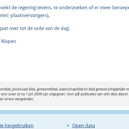
zoekt de regering tevens, te onderzoeken of er meer beroepen
hter(-plaatsvervangers),
gaat over tot de orde van de dag.
 Nispen
atenblad, provinciaal blad, gemeenteblad, waterschapsblad en blad gemeenschappelijke 
 zover ze na 1 juli 2009 zijn uitgegeven. Voor pdf-publicaties van vóór deze datum g
van service aangeboden.
ie hergebruiken
Open data