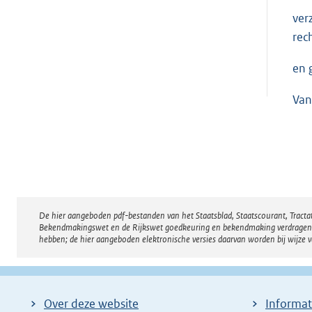
ver
rec
en 
Van
De hier aangeboden pdf-bestanden van het Staatsblad, Staatscourant, Tract
Disclaimer
Bekendmakingswet en de Rijkswet goedkeuring en bekendmaking verdragen voor
hebben; de hier aangeboden elektronische versies daarvan worden bij wijze 
Over deze website
Informat