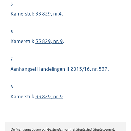
t
5
e
Kamerstuk
33 829, nr.4
.
r
n
6
e
Kamerstuk
33 829, nr. 9
.
l
i
n
7
k
Aanhangsel Handelingen II 2015/16, nr.
537
.
:
8
Kamerstuk
33 829, nr. 9
.
Disclaimer
De hier aangeboden pdf-bestanden van het Staatsblad, Staatscourant,