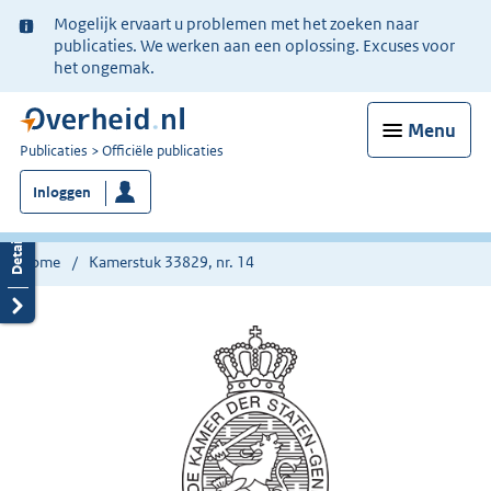
Ter
Mogelijk ervaart u problemen met het zoeken naar
informatie:
publicaties. We werken aan een oplossing. Excuses voor
het ongemak.
Menu
U
Publicaties
Officiële publicaties
bent
Inloggen
nu
hier:
Home
Kamerstuk 33829, nr. 14