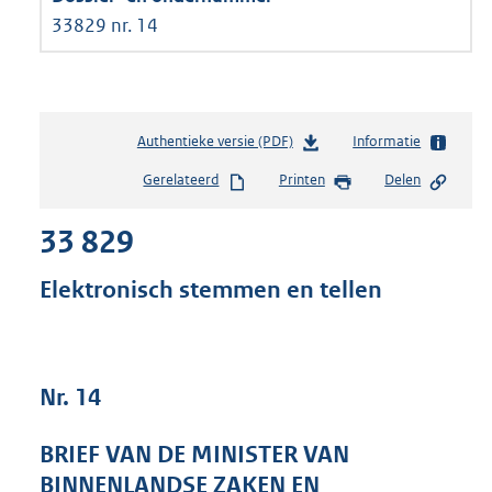
33829 nr. 14
Authentieke versie (PDF)
b
Informatie
e
Gerelateerd
Printen
Delen
s
t
33 829
a
n
d
Elektronisch stemmen en tellen
s
g
r
o
Nr. 14
o
t
t
BRIEF VAN DE MINISTER VAN
e
BINNENLANDSE ZAKEN EN
: