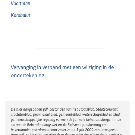
Voortman
Karabulut
1
Vervanging in verband met een wijziging in de
ondertekening
Disclaimer
De hier aangeboden pdf-bestanden van het Staatsblad, Staatscourant,
Tractatenblad, provinciaal blad, gemeenteblad, waterschapsblad en blad
gemeenschappelijke regeling vormen de formele bekendmakingen in de
zin van de Bekendmakingswet en de Rijkswet goedkeuring en
bekendmaking verdragen voor zover ze na 1 juli 2009 zijn uitgegeven.
Voor pdf-publicaties van vóór deze datum geldt dat alleen de in papieren