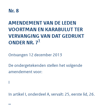
:
4
Nr. 8
7
K
AMENDEMENT VAN DE LEDEN
b
VOORTMAN EN KARABULUT TER
VERVANGING VAN DAT GEDRUKT
1
ONDER NR. 7
Ontvangen
12 december 2013
De ondergetekenden stellen het volgende
amendement voor:
I
In artikel I, onderdeel A, vervalt: 25, eerste lid, 26.
II