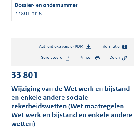
33801 nr. 8
Authentieke versie (PDF)
b
Informatie
e
Gerelateerd
Printen
Delen
s
t
33 801
a
n
d
Wijziging van de Wet werk en bijstand
s
en enkele andere sociale
g
zekerheidswetten (Wet maatregelen
r
o
Wet werk en bijstand en enkele andere
o
wetten)
t
t
e