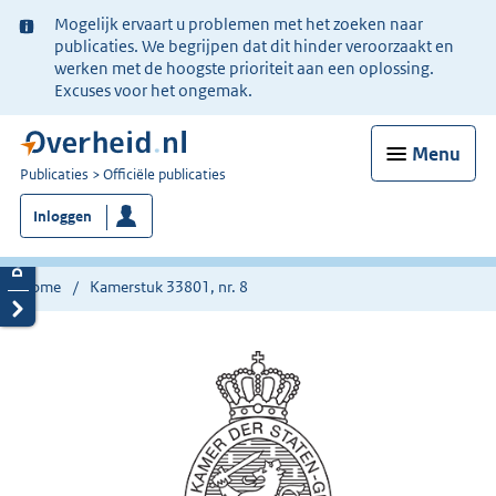
Ter
Mogelijk ervaart u problemen met het zoeken naar
informatie:
publicaties. We begrijpen dat dit hinder veroorzaakt en
werken met de hoogste prioriteit aan een oplossing.
Excuses voor het ongemak.
Menu
U
Publicaties
Officiële publicaties
bent
Inloggen
nu
hier:
Home
Kamerstuk 33801, nr. 8